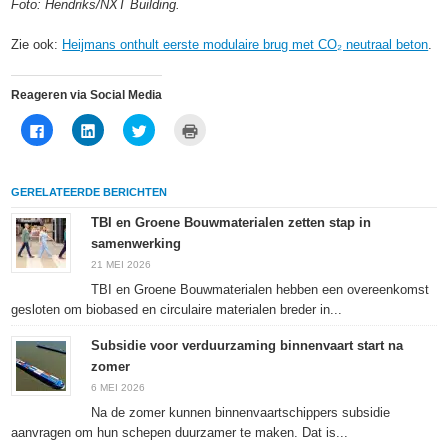
Foto: Hendriks/NXT Building.
Zie ook:
Heijmans onthult eerste modulaire brug met CO₂ neutraal beton
.
Reageren via Social Media
Klik
Klik
Klik
Klik
om
om
om
om
te
op
te
af
delen
LinkedIn
delen
te
op
te
met
drukken
Facebook
delen
Twitter
(Wordt
GERELATEERDE BERICHTEN
(Wordt
(Wordt
(Wordt
in
in
in
in
een
een
een
een
nieuw
TBI en Groene Bouwmaterialen zetten stap in
nieuw
nieuw
nieuw
venster
samenwerking
venster
venster
venster
geopend)
geopend)
geopend)
geopend)
21 MEI 2026
TBI en Groene Bouwmaterialen hebben een overeenkomst
gesloten om biobased en circulaire materialen breder in...
Subsidie voor verduurzaming binnenvaart start na
zomer
6 MEI 2026
Na de zomer kunnen binnenvaartschippers subsidie
aanvragen om hun schepen duurzamer te maken. Dat is...