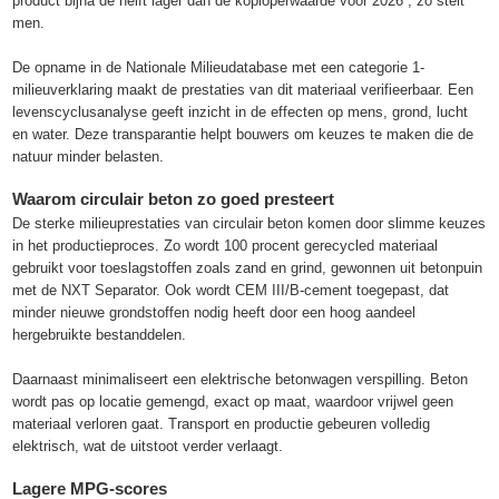
product bijna de helft lager dan de koploperwaarde voor 2026”, zo stelt
men.
De opname in de Nationale Milieudatabase met een categorie 1-
milieuverklaring maakt de prestaties van dit materiaal verifieerbaar. Een
levenscyclusanalyse geeft inzicht in de effecten op mens, grond, lucht
en water. Deze transparantie helpt bouwers om keuzes te maken die de
natuur minder belasten.
Waarom circulair beton zo goed presteert
De sterke milieuprestaties van circulair beton komen door slimme keuzes
in het productieproces. Zo wordt 100 procent gerecycled materiaal
gebruikt voor toeslagstoffen zoals zand en grind, gewonnen uit betonpuin
met de NXT Separator. Ook wordt CEM III/B-cement toegepast, dat
minder nieuwe grondstoffen nodig heeft door een hoog aandeel
hergebruikte bestanddelen.
Daarnaast minimaliseert een elektrische betonwagen verspilling. Beton
wordt pas op locatie gemengd, exact op maat, waardoor vrijwel geen
materiaal verloren gaat. Transport en productie gebeuren volledig
elektrisch, wat de uitstoot verder verlaagt.
Lagere MPG-scores