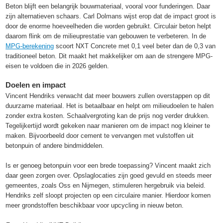
Beton blijft een belangrijk bouwmateriaal, vooral voor funderingen. Daar
zijn alternatieven schaars. Carl Dolmans wijst erop dat de impact groot is
door de enorme hoeveelheden die worden gebruikt. Circulair beton helpt
daarom flink om de milieuprestatie van gebouwen te verbeteren. In de
MPG-berekening
scoort NXT Concrete met 0,1 veel beter dan de 0,3 van
traditioneel beton. Dit maakt het makkelijker om aan de strengere MPG-
eisen te voldoen die in 2026 gelden.
Doelen en impact
Vincent Hendriks verwacht dat meer bouwers zullen overstappen op dit
duurzame materiaal. Het is betaalbaar en helpt om milieudoelen te halen
zonder extra kosten. Schaalvergroting kan de prijs nog verder drukken.
Tegelijkertijd wordt gekeken naar manieren om de impact nog kleiner te
maken. Bijvoorbeeld door cement te vervangen met vulstoffen uit
betonpuin of andere bindmiddelen.
Is er genoeg betonpuin voor een brede toepassing? Vincent maakt zich
daar geen zorgen over. Opslaglocaties zijn goed gevuld en steeds meer
gemeentes, zoals Oss en Nijmegen, stimuleren hergebruik via beleid.
Hendriks zelf sloopt projecten op een circulaire manier. Hierdoor komen
meer grondstoffen beschikbaar voor upcycling in nieuw beton.