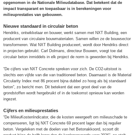
opgenomen in de Nationale Milieudatabase. Dat betekent dat de
impact transparant en toepasbaar is in berekeningen voor
milieuprestaties van gebouwen.
Nieuwe standaard in circulair beton
Hendriks, ontwikkelaar en bouwer, werkt samen met NXT Building, een
producent van circulaire bouwmaterialen. Samen willen ze de bouwsector
transformeren. Wat NXT Building produceert, wordt door Hendriks direct
in projecten gebruikt. Carl Dolmans, directeur Bouwen, voegt toe dat
circulair beton inmiddels in elk project de norm is geworden bij Hendriks.
“De cijfers van NXT Concrete spreken voor zich. De CO2-uitstoot is
slechts een vijfde van die van traditioneel beton. Daarnaast is de Material
Circularity Index met 86 procent bijna dubbel zo hoog als bij standaard
beton”, zo bericht men. Dit betekent dat een groot deel van de
grondstoffen wordt hergebruikt of in de toekomst opnieuw kan worden
ingezet.
Cijfers en milieuprestaties
“De MilieuKostenIndicator, die de kosten weergeeft om milieuschade te
compenseren, ligt bij NXT Concrete 69 procent lager dan bij regulier
beton. Vergeleken met de doelen van het Betonakkoord, scoort dit