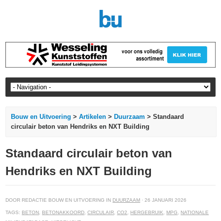
Bouw en Uitvoering
>
Artikelen
>
Duurzaam
> Standaard
circulair beton van Hendriks en NXT Building
Standaard circulair beton van
Hendriks en NXT Building
DOOR REDACTIE BOUW EN UITVOERING IN
DUURZAAM
· 26 JANUARI 2026
TAGS:
BETON
,
BETONAKKOORD
,
CIRCULAIR
,
CO2
,
HERGEBRUIK
,
MPG
,
NATIONALE