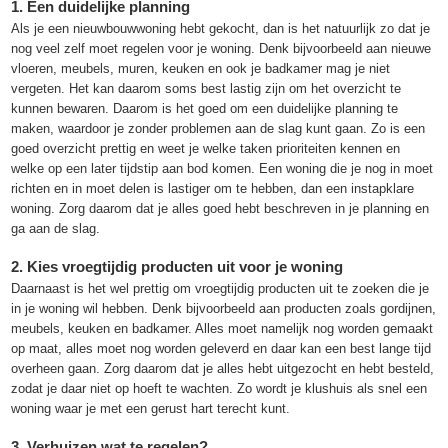
1. Een duidelijke planning
Als je een nieuwbouwwoning hebt gekocht, dan is het natuurlijk zo dat je
nog veel zelf moet regelen voor je woning. Denk bijvoorbeeld aan nieuwe
vloeren, meubels, muren, keuken en ook je badkamer mag je niet
vergeten. Het kan daarom soms best lastig zijn om het overzicht te
kunnen bewaren. Daarom is het goed om een duidelijke planning te
maken, waardoor je zonder problemen aan de slag kunt gaan. Zo is een
goed overzicht prettig en weet je welke taken prioriteiten kennen en
welke op een later tijdstip aan bod komen. Een woning die je nog in moet
richten en in moet delen is lastiger om te hebben, dan een instapklare
woning. Zorg daarom dat je alles goed hebt beschreven in je planning en
ga aan de slag.
2. Kies vroegtijdig producten uit voor je woning
Daarnaast is het wel prettig om vroegtijdig producten uit te zoeken die je
in je woning wil hebben. Denk bijvoorbeeld aan producten zoals gordijnen,
meubels, keuken en badkamer. Alles moet namelijk nog worden gemaakt
op maat, alles moet nog worden geleverd en daar kan een best lange tijd
overheen gaan. Zorg daarom dat je alles hebt uitgezocht en hebt besteld,
zodat je daar niet op hoeft te wachten. Zo wordt je klushuis als snel een
woning waar je met een gerust hart terecht kunt.
3. Verhuizen wat te regelen?