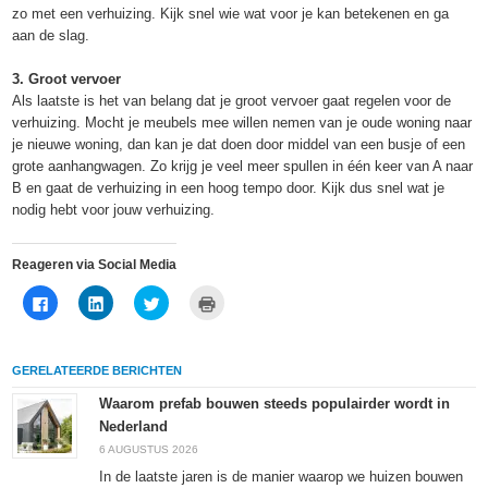
zo met een verhuizing. Kijk snel wie wat voor je kan betekenen en ga
aan de slag.
3. Groot vervoer
Als laatste is het van belang dat je groot vervoer gaat regelen voor de
verhuizing. Mocht je meubels mee willen nemen van je oude woning naar
je nieuwe woning, dan kan je dat doen door middel van een busje of een
grote aanhangwagen. Zo krijg je veel meer spullen in één keer van A naar
B en gaat de verhuizing in een hoog tempo door. Kijk dus snel wat je
nodig hebt voor jouw verhuizing.
Reageren via Social Media
Klik
Klik
Klik
Klik
om
om
om
om
te
op
te
af
delen
LinkedIn
delen
te
op
te
met
drukken
Facebook
delen
Twitter
(Wordt
GERELATEERDE BERICHTEN
(Wordt
(Wordt
(Wordt
in
in
in
in
een
een
een
een
nieuw
Waarom prefab bouwen steeds populairder wordt in
nieuw
nieuw
nieuw
venster
Nederland
venster
venster
venster
geopend)
geopend)
geopend)
geopend)
6 AUGUSTUS 2026
In de laatste jaren is de manier waarop we huizen bouwen