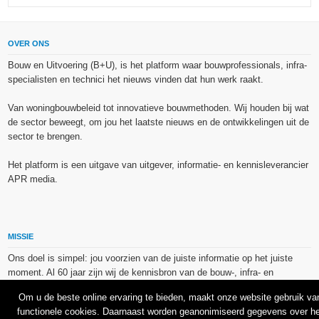
OVER ONS
Bouw en Uitvoering (B+U), is het platform waar bouwprofessionals, infra-
specialisten en technici het nieuws vinden dat hun werk raakt.
Van woningbouwbeleid tot innovatieve bouwmethoden. Wij houden bij wat
de sector beweegt, om jou het laatste nieuws en de ontwikkelingen uit de
sector te brengen.
Het platform is een uitgave van uitgever, informatie- en kennisleverancier
APR media.
MISSIE
Ons doel is simpel: jou voorzien van de juiste informatie op het juiste
moment. Al 60 jaar zijn wij de kennisbron van de bouw-, infra- en
technieksector.
Om u de beste online ervaring te bieden, maakt onze website gebruik va
functionele cookies. Daarnaast worden geanonimiseerd gegevens over he
De op dit platform gebruikte afbeeldingen, illustraties en foto’s zijn ofwel