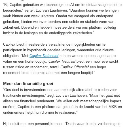
“Bij Capilex gebruiken we technologie en AI om kredietaanvragen snel te
beoordelen,” vertelt Luc van Laarhoven. “Daardoor kunnen we leningen
vaak binnen een week uitkeren. Omdat we vastgoed als onderpand
gebruiken, bieden we investeerders een solide en stabiele vorm van
zekerheid. Bovendien hebben investeerders via ons platform volledig
inzicht in de leningen en de onderliggende zekerheden.”
Capilex biedt investeerders verschillende mogelijkheden om te
participeren in hypothecair gedekte leningen, waaronder drie nieuwe
obligaties. “Met
Capilex Defensief
richten we ons op een lage loan-to-
value en een korte looptijd.
Capilex Neutraal
biedt een mooi evenwicht
tussen risico en rendement, terwijl
Capilex Offensief
een hoger
rendement biedt in combinatie met een langere looptijd.”
Meer dan financiële groei
“Ons doel is investeerders een aantrekkelijk alternatief te bieden voor
traditionele investeringen,” zegt Luc van Laarhoven. “Maar het gaat niet
alleen om financieel rendement. We willen ook maatschappelijke impact
creëren. Capilex is een platform dat gelooft in de kracht van het MKB en
ondernemers helpt hun dromen te realiseren.”
Hij besluit met een persoonlijke noot: “Dat is waar ik echt voldoening uit