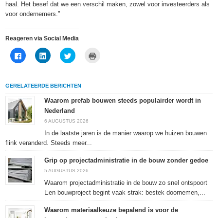
haal. Het besef dat we een verschil maken, zowel voor investeerders als
voor ondernemers.”
Reageren via Social Media
Klik
Klik
Klik
Klik
om
om
om
om
te
op
te
af
delen
LinkedIn
delen
te
op
te
met
drukken
Facebook
delen
Twitter
(Wordt
GERELATEERDE BERICHTEN
(Wordt
(Wordt
(Wordt
in
in
in
in
een
een
een
een
nieuw
Waarom prefab bouwen steeds populairder wordt in
nieuw
nieuw
nieuw
venster
Nederland
venster
venster
venster
geopend)
geopend)
geopend)
geopend)
6 AUGUSTUS 2026
In de laatste jaren is de manier waarop we huizen bouwen
flink veranderd. Steeds meer...
Grip op projectadministratie in de bouw zonder gedoe
5 AUGUSTUS 2026
Waarom projectadministratie in de bouw zo snel ontspoort
Een bouwproject begint vaak strak: bestek doornemen,...
Waarom materiaalkeuze bepalend is voor de