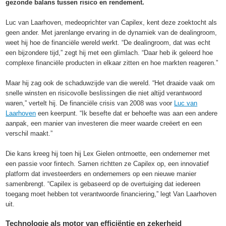
gezonde balans tussen risico en rendement.
Luc van Laarhoven, medeoprichter van Capilex, kent deze zoektocht als
geen ander. Met jarenlange ervaring in de dynamiek van de dealingroom,
weet hij hoe de financiële wereld werkt. “De dealingroom, dat was echt
een bijzondere tijd,” zegt hij met een glimlach. “Daar heb ik geleerd hoe
complexe financiële producten in elkaar zitten en hoe markten reageren.”
Maar hij zag ook de schaduwzijde van die wereld. “Het draaide vaak om
snelle winsten en risicovolle beslissingen die niet altijd verantwoord
waren,” vertelt hij. De financiële crisis van 2008 was voor
Luc van
Laarhoven
een keerpunt. “Ik besefte dat er behoefte was aan een andere
aanpak, een manier van investeren die meer waarde creëert en een
verschil maakt.”
Die kans kreeg hij toen hij Lex Gielen ontmoette, een ondernemer met
een passie voor fintech. Samen richtten ze Capilex op, een innovatief
platform dat investeerders en ondernemers op een nieuwe manier
samenbrengt. “Capilex is gebaseerd op de overtuiging dat iedereen
toegang moet hebben tot verantwoorde financiering,” legt Van Laarhoven
uit.
Technologie als motor van efficiëntie en zekerheid