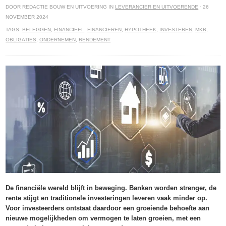
DOOR REDACTIE BOUW EN UITVOERING IN
LEVERANCIER EN UITVOERENDE
· 26
NOVEMBER 2024
TAGS:
BELEGGEN
,
FINANCIEEL
,
FINANCIEREN
,
HYPOTHEEK
,
INVESTEREN
,
MKB
,
OBLIGATIES
,
ONDERNEMEN
,
RENDEMENT
De financiële wereld blijft in beweging. Banken worden strenger, de
rente stijgt en traditionele investeringen leveren vaak minder op.
Voor investeerders ontstaat daardoor een groeiende behoefte aan
nieuwe mogelijkheden om vermogen te laten groeien, met een