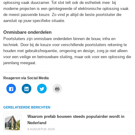
oplossing vaak duurzamer. Tot slot telt ook de esthetiek mee: bij
moderne projecten is een geïntegreerde of elektronische oplossing vaak
de meest passende keuze. Zo vind je altijd de beste poortsluiter die
aansluit op jouw specifieke situatie.
Onmisbare onderdelen
Poortsluiters zijn onmisbare onderdelen binnen de bouw, infra en
techniek. Door bij de keuze voor verschillende poortsluiters rekening te
houden met gebruiksfrequentie, omgeving en design, zorg je niet alleen
voor een veilige en betrouwbare sluiting, maar ook voor een oplossing die
jarenlang meegaat.
Reageren via Social Media
Klik
Klik
Klik
Klik
om
om
om
om
te
op
te
af
delen
LinkedIn
delen
te
op
te
met
drukken
Facebook
delen
Twitter
(Wordt
GERELATEERDE BERICHTEN
(Wordt
(Wordt
(Wordt
in
in
in
in
een
een
een
een
nieuw
Waarom prefab bouwen steeds populairder wordt in
nieuw
nieuw
nieuw
venster
Nederland
venster
venster
venster
geopend)
geopend)
geopend)
geopend)
6 AUGUSTUS 2026