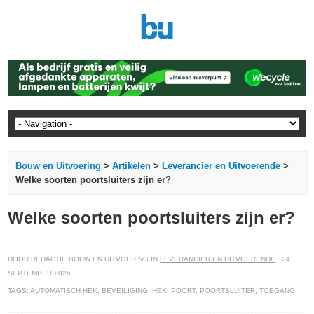
Bouw en Uitvoering
>
Artikelen
>
Leverancier en Uitvoerende
>
Welke soorten poortsluiters zijn er?
Welke soorten poortsluiters zijn er?
DOOR REDACTIE BOUW EN UITVOERING IN
LEVERANCIER EN UITVOERENDE
· 24
SEPTEMBER 2025
TAGS:
AUTOMATISCH HEK
,
BEVEILIGING
,
HEK
,
POORT
,
POORTSLUITER
,
TOEGANG