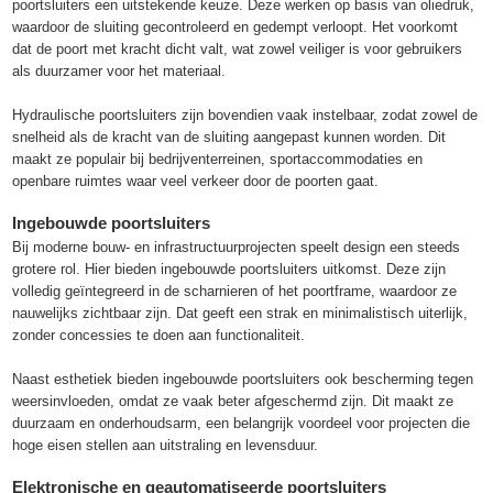
poortsluiters een uitstekende keuze. Deze werken op basis van oliedruk,
waardoor de sluiting gecontroleerd en gedempt verloopt. Het voorkomt
dat de poort met kracht dicht valt, wat zowel veiliger is voor gebruikers
als duurzamer voor het materiaal.
Hydraulische poortsluiters zijn bovendien vaak instelbaar, zodat zowel de
snelheid als de kracht van de sluiting aangepast kunnen worden. Dit
maakt ze populair bij bedrijventerreinen, sportaccommodaties en
openbare ruimtes waar veel verkeer door de poorten gaat.
Ingebouwde poortsluiters
Bij moderne bouw- en infrastructuurprojecten speelt design een steeds
grotere rol. Hier bieden ingebouwde poortsluiters uitkomst. Deze zijn
volledig geïntegreerd in de scharnieren of het poortframe, waardoor ze
nauwelijks zichtbaar zijn. Dat geeft een strak en minimalistisch uiterlijk,
zonder concessies te doen aan functionaliteit.
Naast esthetiek bieden ingebouwde poortsluiters ook bescherming tegen
weersinvloeden, omdat ze vaak beter afgeschermd zijn. Dit maakt ze
duurzaam en onderhoudsarm, een belangrijk voordeel voor projecten die
hoge eisen stellen aan uitstraling en levensduur.
Elektronische en geautomatiseerde poortsluiters