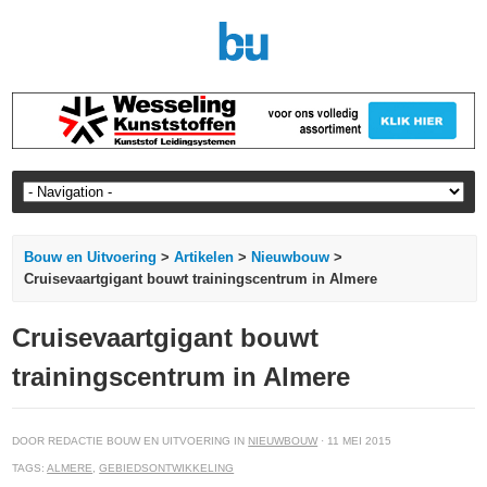
Bouw en Uitvoering
>
Artikelen
>
Nieuwbouw
>
Cruisevaartgigant bouwt trainingscentrum in Almere
Cruisevaartgigant bouwt
trainingscentrum in Almere
DOOR REDACTIE BOUW EN UITVOERING IN
NIEUWBOUW
· 11 MEI 2015
TAGS:
ALMERE
,
GEBIEDSONTWIKKELING