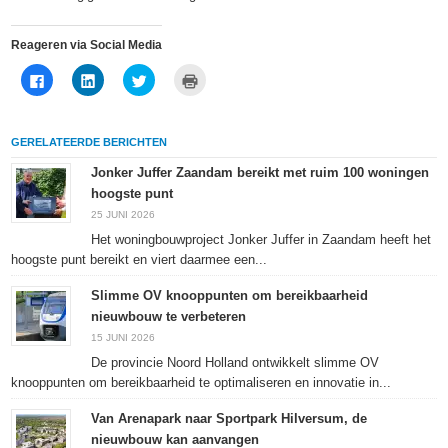
Reageren via Social Media
Klik
Klik
Klik
Klik
om
om
om
om
te
op
te
af
delen
LinkedIn
delen
te
op
te
met
drukken
Facebook
delen
Twitter
(Wordt
GERELATEERDE BERICHTEN
(Wordt
(Wordt
(Wordt
in
in
in
in
een
een
een
een
nieuw
Jonker Juffer Zaandam bereikt met ruim 100 woningen
nieuw
nieuw
nieuw
venster
hoogste punt
venster
venster
venster
geopend)
geopend)
geopend)
geopend)
25 JUNI 2026
Het woningbouwproject Jonker Juffer in Zaandam heeft het
hoogste punt bereikt en viert daarmee een...
Slimme OV knooppunten om bereikbaarheid
nieuwbouw te verbeteren
15 JUNI 2026
De provincie Noord Holland ontwikkelt slimme OV
knooppunten om bereikbaarheid te optimaliseren en innovatie in...
Van Arenapark naar Sportpark Hilversum, de
nieuwbouw kan aanvangen