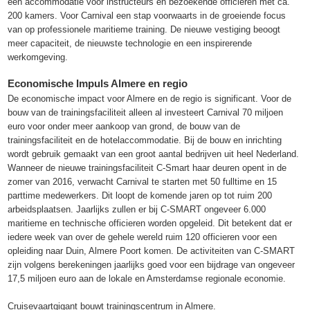
een accommodatie voor instructeurs en bezoekende officieren met ca.
200 kamers. Voor Carnival een stap voorwaarts in de groeiende focus
van op professionele maritieme training. De nieuwe vestiging beoogt
meer capaciteit, de nieuwste technologie en een inspirerende
werkomgeving.
Economische Impuls Almere en regio
De economische impact voor Almere en de regio is significant. Voor de
bouw van de trainingsfaciliteit alleen al investeert Carnival 70 miljoen
euro voor onder meer aankoop van grond, de bouw van de
trainingsfaciliteit en de hotelaccommodatie. Bij de bouw en inrichting
wordt gebruik gemaakt van een groot aantal bedrijven uit heel Nederland.
Wanneer de nieuwe trainingsfaciliteit C-Smart haar deuren opent in de
zomer van 2016, verwacht Carnival te starten met 50 fulltime en 15
parttime medewerkers. Dit loopt de komende jaren op tot ruim 200
arbeidsplaatsen. Jaarlijks zullen er bij C-SMART ongeveer 6.000
maritieme en technische officieren worden opgeleid. Dit betekent dat er
iedere week van over de gehele wereld ruim 120 officieren voor een
opleiding naar Duin, Almere Poort komen. De activiteiten van C-SMART
zijn volgens berekeningen jaarlijks goed voor een bijdrage van ongeveer
17,5 miljoen euro aan de lokale en Amsterdamse regionale economie.
Cruisevaartgigant bouwt trainingscentrum in Almere.