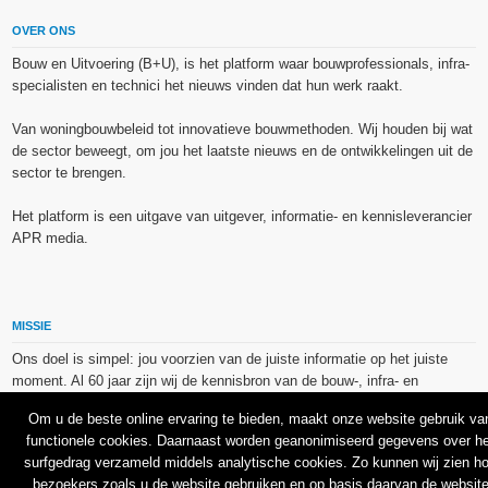
OVER ONS
Bouw en Uitvoering (B+U), is het platform waar bouwprofessionals, infra-
specialisten en technici het nieuws vinden dat hun werk raakt.
Van woningbouwbeleid tot innovatieve bouwmethoden. Wij houden bij wat
de sector beweegt, om jou het laatste nieuws en de ontwikkelingen uit de
sector te brengen.
Het platform is een uitgave van uitgever, informatie- en kennisleverancier
APR media.
MISSIE
Ons doel is simpel: jou voorzien van de juiste informatie op het juiste
moment. Al 60 jaar zijn wij de kennisbron van de bouw-, infra- en
technieksector.
Om u de beste online ervaring te bieden, maakt onze website gebruik va
functionele cookies. Daarnaast worden geanonimiseerd gegevens over he
De op dit platform gebruikte afbeeldingen, illustraties en foto’s zijn ofwel
surfgedrag verzameld middels analytische cookies. Zo kunnen wij zien h
vrij van rechten verkregen via de bron van het betreffende bericht, of
bezoekers zoals u de website gebruiken en op basis daarvan de websit