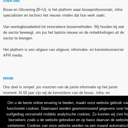
OVER ONS
Bouw en Uitvoering (B+U), is het platform waar bouwprofessionals, infra-
specialisten en technici het nieuws vinden dat hun werk raakt.
Van woningbouwbeleid tot innovatieve bouwmethoden. Wij houden bij wat
de sector beweegt, om jou het laatste nieuws en de ontwikkelingen uit de
sector te brengen.
Het platform is een uitgave van uitgever, informatie- en kennisleverancier
APR media.
MISSIE
Ons doel is simpel: jou voorzien van de juiste informatie op het juiste
moment. Al 60 jaar zijn wij de kennisbron van de bouw-, infra- en
technieksector.
Om u de beste online ervaring te bieden, maakt onze website gebruik va
functionele cookies. Daarnaast worden geanonimiseerd gegevens over he
De op dit platform gebruikte afbeeldingen, illustraties en foto’s zijn ofwel
surfgedrag verzameld middels analytische cookies. Zo kunnen wij zien h
vrij van rechten verkregen via de bron van het betreffende bericht, of
bezoekers zoals u de website gebruiken en op basis daarvan de websit
binnen de aan APR media (groep) of BU media verschafte licentie(s) en
verbeteren. Cookies van onze website worden na een maand automatisc
de daarmee verkregen rechten aangekocht bij Shutterstock en/of 123RF.