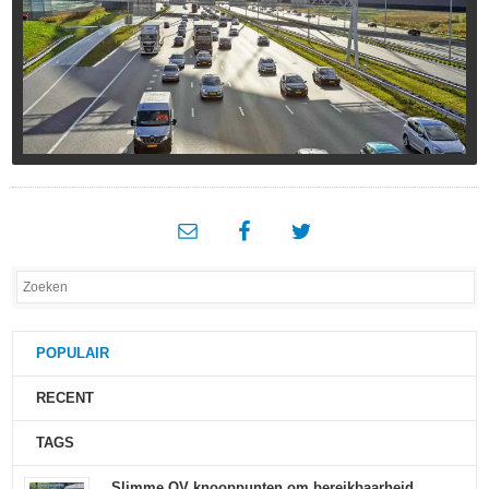
POPULAIR
RECENT
TAGS
Slimme OV knooppunten om bereikbaarheid