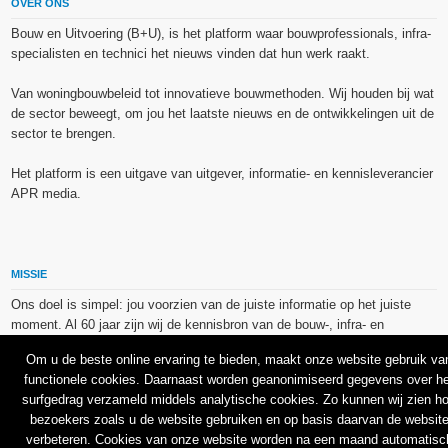
OVER ONS
Bouw en Uitvoering (B+U), is het platform waar bouwprofessionals, infra-
specialisten en technici het nieuws vinden dat hun werk raakt.
Van woningbouwbeleid tot innovatieve bouwmethoden. Wij houden bij wat
de sector beweegt, om jou het laatste nieuws en de ontwikkelingen uit de
sector te brengen.
Het platform is een uitgave van uitgever, informatie- en kennisleverancier
APR media.
MISSIE
Ons doel is simpel: jou voorzien van de juiste informatie op het juiste
moment. Al 60 jaar zijn wij de kennisbron van de bouw-, infra- en
technieksector.
Om u de beste online ervaring te bieden, maakt onze website gebruik va
functionele cookies. Daarnaast worden geanonimiseerd gegevens over he
De op dit platform gebruikte afbeeldingen, illustraties en foto’s zijn ofwel
surfgedrag verzameld middels analytische cookies. Zo kunnen wij zien h
vrij van rechten verkregen via de bron van het betreffende bericht, of
bezoekers zoals u de website gebruiken en op basis daarvan de websit
binnen de aan APR media (groep) of BU media verschafte licentie(s) en
verbeteren. Cookies van onze website worden na een maand automatisc
de daarmee verkregen rechten aangekocht bij Shutterstock en/of 123RF.