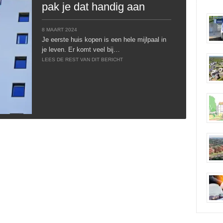
pak je dat handig aan
8 MAART 2024
Je eerste huis kopen is een hele mijlpaal in
je leven. Er komt veel bij…
LEES DE REST VAN DIT BERICHT