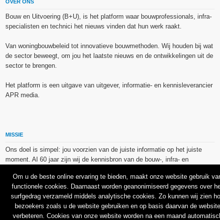
OVER ONS
Bouw en Uitvoering (B+U), is het platform waar bouwprofessionals, infra-
specialisten en technici het nieuws vinden dat hun werk raakt.
Van woningbouwbeleid tot innovatieve bouwmethoden. Wij houden bij wat
de sector beweegt, om jou het laatste nieuws en de ontwikkelingen uit de
sector te brengen.
Het platform is een uitgave van uitgever, informatie- en kennisleverancier
APR media.
MISSIE
Ons doel is simpel: jou voorzien van de juiste informatie op het juiste
moment. Al 60 jaar zijn wij de kennisbron van de bouw-, infra- en
technieksector.
Om u de beste online ervaring te bieden, maakt onze website gebruik va
functionele cookies. Daarnaast worden geanonimiseerd gegevens over he
De op dit platform gebruikte afbeeldingen, illustraties en foto’s zijn ofwel
surfgedrag verzameld middels analytische cookies. Zo kunnen wij zien h
vrij van rechten verkregen via de bron van het betreffende bericht, of
bezoekers zoals u de website gebruiken en op basis daarvan de websit
binnen de aan APR media (groep) of BU media verschafte licentie(s) en
verbeteren. Cookies van onze website worden na een maand automatisc
de daarmee verkregen rechten aangekocht bij Shutterstock en/of 123RF.