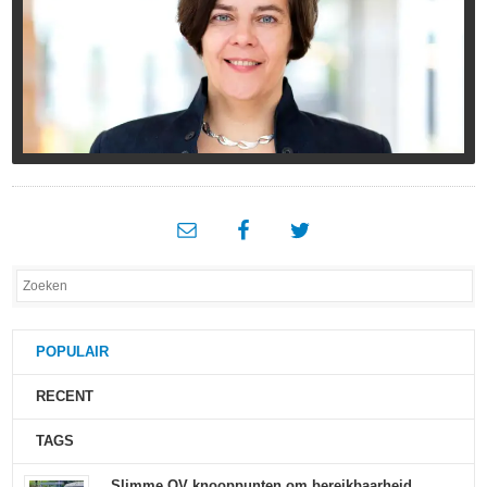
POPULAIR
RECENT
TAGS
Slimme OV knooppunten om bereikbaarheid