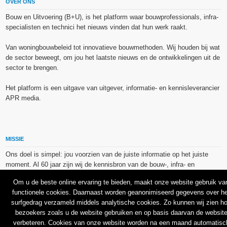
OVER ONS
Bouw en Uitvoering (B+U), is het platform waar bouwprofessionals, infra-
specialisten en technici het nieuws vinden dat hun werk raakt.
Van woningbouwbeleid tot innovatieve bouwmethoden. Wij houden bij wat
de sector beweegt, om jou het laatste nieuws en de ontwikkelingen uit de
sector te brengen.
Het platform is een uitgave van uitgever, informatie- en kennisleverancier
APR media.
MISSIE
Ons doel is simpel: jou voorzien van de juiste informatie op het juiste
moment. Al 60 jaar zijn wij de kennisbron van de bouw-, infra- en
technieksector.
Om u de beste online ervaring te bieden, maakt onze website gebruik va
functionele cookies. Daarnaast worden geanonimiseerd gegevens over he
De op dit platform gebruikte afbeeldingen, illustraties en foto’s zijn ofwel
surfgedrag verzameld middels analytische cookies. Zo kunnen wij zien h
vrij van rechten verkregen via de bron van het betreffende bericht, of
bezoekers zoals u de website gebruiken en op basis daarvan de websit
binnen de aan APR media (groep) of BU media verschafte licentie(s) en
verbeteren. Cookies van onze website worden na een maand automatisc
de daarmee verkregen rechten aangekocht bij Shutterstock en/of 123RF.