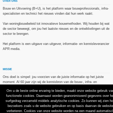
OVER ONS
Bouw en Uitvoering (B+U), is het platform waar bouwprofessionals, infra-
specialisten en technici het nieuws vinden dat hun werk raakt.
Van woningbouwbeleid tot innovatieve bouwmethoden. Wij houden bij wat
de sector beweegt, om jou het laatste nieuws en de ontwikkelingen uit de
sector te brengen.
Het platform is een uitgave van uitgever, informatie- en kennisleverancier
APR media.
MISSIE
Ons doel is simpel: jou voorzien van de juiste informatie op het juiste
moment. Al 60 jaar zijn wij de kennisbron van de bouw-, infra- en
technieksector.
Om u de beste online ervaring te bieden, maakt onze website gebruik va
functionele cookies. Daarnaast worden geanonimiseerd gegevens over he
De op dit platform gebruikte afbeeldingen, illustraties en foto’s zijn ofwel
surfgedrag verzameld middels analytische cookies. Zo kunnen wij zien h
vrij van rechten verkregen via de bron van het betreffende bericht, of
bezoekers zoals u de website gebruiken en op basis daarvan de websit
binnen de aan APR media (groep) of BU media verschafte licentie(s) en
verbeteren. Cookies van onze website worden na een maand automatisc
de daarmee verkregen rechten aangekocht bij Shutterstock en/of 123RF.