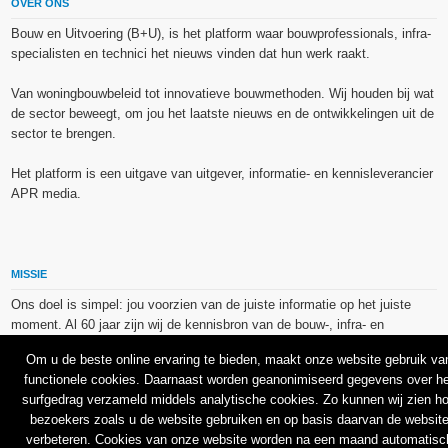
OVER ONS
Bouw en Uitvoering (B+U), is het platform waar bouwprofessionals, infra-
specialisten en technici het nieuws vinden dat hun werk raakt.
Van woningbouwbeleid tot innovatieve bouwmethoden. Wij houden bij wat
de sector beweegt, om jou het laatste nieuws en de ontwikkelingen uit de
sector te brengen.
Het platform is een uitgave van uitgever, informatie- en kennisleverancier
APR media.
MISSIE
Ons doel is simpel: jou voorzien van de juiste informatie op het juiste
moment. Al 60 jaar zijn wij de kennisbron van de bouw-, infra- en
technieksector.
Om u de beste online ervaring te bieden, maakt onze website gebruik va
functionele cookies. Daarnaast worden geanonimiseerd gegevens over he
De op dit platform gebruikte afbeeldingen, illustraties en foto’s zijn ofwel
surfgedrag verzameld middels analytische cookies. Zo kunnen wij zien h
vrij van rechten verkregen via de bron van het betreffende bericht, of
bezoekers zoals u de website gebruiken en op basis daarvan de websit
binnen de aan APR media (groep) of BU media verschafte licentie(s) en
verbeteren. Cookies van onze website worden na een maand automatisc
de daarmee verkregen rechten aangekocht bij Shutterstock en/of 123RF.