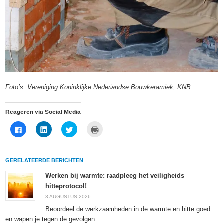
Foto’s: Vereniging Koninklijke Nederlandse Bouwkeramiek, KNB
Reageren via Social Media
Klik
Klik
Klik
Klik
om
om
om
om
te
op
te
af
delen
LinkedIn
delen
te
op
te
met
drukken
Facebook
delen
Twitter
(Wordt
GERELATEERDE BERICHTEN
(Wordt
(Wordt
(Wordt
in
in
in
in
een
een
een
een
nieuw
Werken bij warmte: raadpleeg het veiligheids
nieuw
nieuw
nieuw
venster
hitteprotocol!
venster
venster
venster
geopend)
geopend)
geopend)
geopend)
3 AUGUSTUS 2026
Beoordeel de werkzaamheden in de warmte en hitte goed
en wapen je tegen de gevolgen...