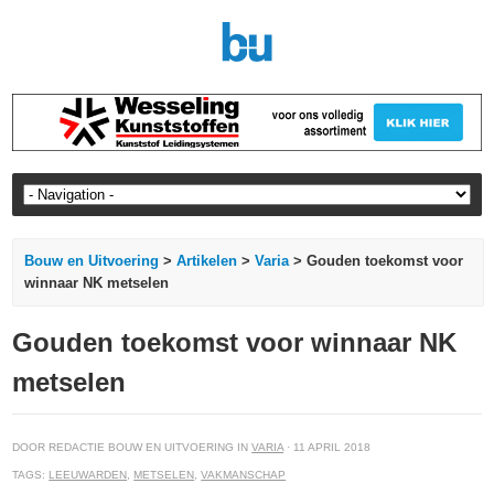
Bouw en Uitvoering
>
Artikelen
>
Varia
> Gouden toekomst voor
winnaar NK metselen
Gouden toekomst voor winnaar NK
metselen
DOOR REDACTIE BOUW EN UITVOERING IN
VARIA
· 11 APRIL 2018
TAGS:
LEEUWARDEN
,
METSELEN
,
VAKMANSCHAP