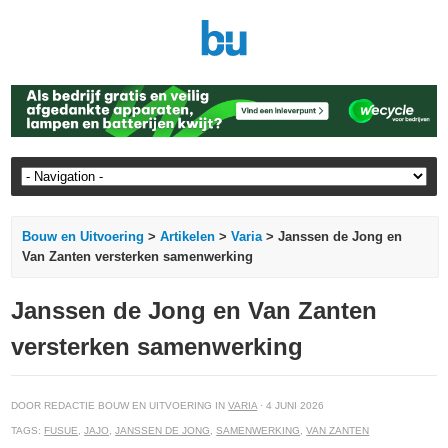
Bouw en Uitvoering
>
Artikelen
>
Varia
> Janssen de Jong en
Van Zanten versterken samenwerking
Janssen de Jong en Van Zanten
versterken samenwerking
DOOR REDACTIE BOUW EN UITVOERING IN
VARIA
· 4 JUNI 2026
TAGS:
FUSUE
,
JAJO
,
JANSSEN DE JONG
,
SAMENWERKING
,
VAN ZANTEN