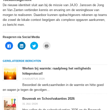
De nieuwe identiteit sluit aan bij de missie van JAJO. Janssen de Jong
en Van Zanten verbinden kennis en ervaring om de woningbouw van
morgen te realiseren. Daardoor kunnen opdrachtgevers rekenen op teams
die zowel de lokale context begrijpen als complexe opgaven aankunnen,
zo bericht men.
Reageren via Social Media
Klik
Klik
Klik
Klik
om
om
om
om
te
op
te
af
delen
LinkedIn
delen
te
op
te
met
drukken
Facebook
delen
Twitter
(Wordt
GERELATEERDE BERICHTEN
(Wordt
(Wordt
(Wordt
in
in
in
in
een
een
een
een
nieuw
Werken bij warmte: raadpleeg het veiligheids
nieuw
nieuw
nieuw
venster
hitteprotocol!
venster
venster
venster
geopend)
geopend)
geopend)
geopend)
3 AUGUSTUS 2026
Beoordeel de werkzaamheden in de warmte en hitte goed
en wapen je tegen de gevolgen...
Bouwvak en Schoolvakanties 2026
31 JULI 2026
Hoe vallen de de schoolvakanties 2026 en de Bouwvak