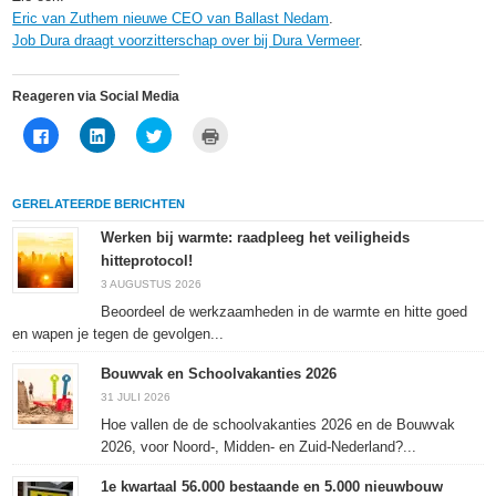
Eric van Zuthem nieuwe CEO van Ballast Nedam
.
Job Dura draagt voorzitterschap over bij Dura Vermeer
.
Reageren via Social Media
Klik
Klik
Klik
Klik
om
om
om
om
te
op
te
af
delen
LinkedIn
delen
te
op
te
met
drukken
Facebook
delen
Twitter
(Wordt
GERELATEERDE BERICHTEN
(Wordt
(Wordt
(Wordt
in
in
in
in
een
een
een
een
nieuw
Werken bij warmte: raadpleeg het veiligheids
nieuw
nieuw
nieuw
venster
hitteprotocol!
venster
venster
venster
geopend)
geopend)
geopend)
geopend)
3 AUGUSTUS 2026
Beoordeel de werkzaamheden in de warmte en hitte goed
en wapen je tegen de gevolgen...
Bouwvak en Schoolvakanties 2026
31 JULI 2026
Hoe vallen de de schoolvakanties 2026 en de Bouwvak
2026, voor Noord-, Midden- en Zuid-Nederland?...
1e kwartaal 56.000 bestaande en 5.000 nieuwbouw