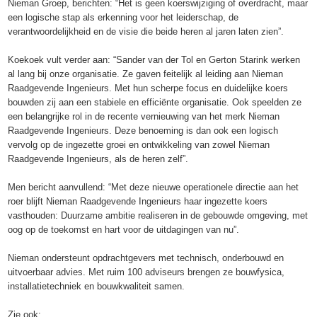
Nieman Groep, berichten: “Het is geen koerswijziging of overdracht, maar
een logische stap als erkenning voor het leiderschap, de
verantwoordelijkheid en de visie die beide heren al jaren laten zien”.
Koekoek vult verder aan: “Sander van der Tol en Gerton Starink werken
al lang bij onze organisatie. Ze gaven feitelijk al leiding aan Nieman
Raadgevende Ingenieurs. Met hun scherpe focus en duidelijke koers
bouwden zij aan een stabiele en efficiënte organisatie. Ook speelden ze
een belangrijke rol in de recente vernieuwing van het merk Nieman
Raadgevende Ingenieurs. Deze benoeming is dan ook een logisch
vervolg op de ingezette groei en ontwikkeling van zowel Nieman
Raadgevende Ingenieurs, als de heren zelf”.
Men bericht aanvullend: “Met deze nieuwe operationele directie aan het
roer blijft Nieman Raadgevende Ingenieurs haar ingezette koers
vasthouden: Duurzame ambitie realiseren in de gebouwde omgeving, met
oog op de toekomst en hart voor de uitdagingen van nu”.
Nieman ondersteunt opdrachtgevers met technisch, onderbouwd en
uitvoerbaar advies. Met ruim 100 adviseurs brengen ze bouwfysica,
installatietechniek en bouwkwaliteit samen.
Zie ook: