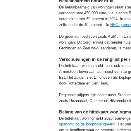
Betaalbaarheid onder druk
De betaalbaarheid van woningen staat st
verhoogd naar 450.000 euro, viel slechts 5
vergeleken met 59 procent in 2024. In reg
zelfs onder de 40 procent. De
NHG grens 
De groei van bedrijven zoals ASML in Eind
woningen. Dit zorgt ervoor dat minder hui
Groningen en Zeeuws-Vlaanderen, is meer
Verschuivingen in de ranglijst per 
De hittekaart woningmarkt toont ook versc
Amersfoort bovenaan als meest verhitte 
lijst. Het zuiden ziet Eindhoven als kopl
door Rotterdam en Den Haag.
Regionale stijgers zijn onder meer Stapho
zoals Rozendaal, Opmeer en Hilvarenbeek.
Belang van de hittekaart woningma
De hittekaart woningmarkt 2026, samenges
spanning op de koopwoningmarkt
. Het ond
om te begrijpen waar de grootste uitdaging