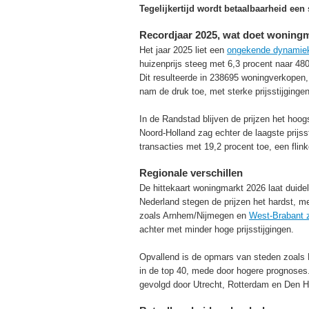
Tegelijkertijd wordt betaalbaarheid ee
Recordjaar 2025, wat doet woning
Het jaar 2025 liet een
ongekende dynamiek
huizenprijs steeg met 6,3 procent naar 480
Dit resulteerde in 238695 woningverkopen,
nam de druk toe, met sterke prijsstijginge
In de Randstad blijven de prijzen het hoo
Noord-Holland zag echter de laagste prijss
transacties met 19,2 procent toe, een flin
Regionale verschillen
De hittekaart woningmarkt 2026 laat duidel
Nederland stegen de prijzen het hardst, m
zoals Arnhem/Nijmegen en
West-Brabant 
achter met minder hoge prijsstijgingen.
Opvallend is de opmars van steden zoals D
in de top 40, mede door hogere prognoses
gevolgd door Utrecht, Rotterdam en Den 