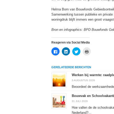
Helma Born van Bouwfonds Gebiedsontwikk
Samenwerking tussen publieke en private p
woningdruk blijft immers een groot vraags
Bron en infographics: BPD Bouwfonds Geb
Reageren via Social Media
Klik
Klik
Klik
Klik
om
om
om
om
te
op
te
af
delen
LinkedIn
delen
te
op
te
met
drukken
Facebook
delen
Twitter
(Wordt
GERELATEERDE BERICHTEN
(Wordt
(Wordt
(Wordt
in
in
in
in
een
een
een
een
nieuw
Werken bij warmte: raadple
nieuw
nieuw
nieuw
venster
venster
venster
venster
geopend)
3 AUGUSTUS 2026
geopend)
geopend)
geopend)
Beoordeel de werkzaamheden 
Bouwvak en Schoolvakanti
31 JULI 2026
Hoe vallen de de schoolvaka
Nederland?...