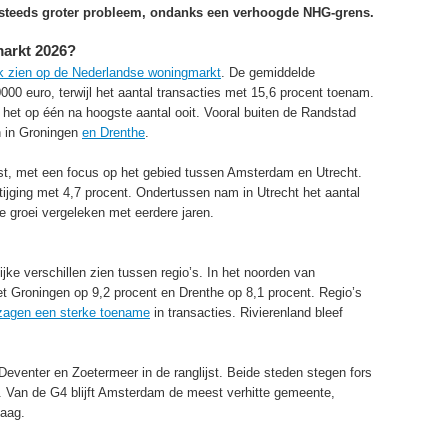
n steeds groter probleem, ondanks een verhoogde NHG-grens.
markt 2026?
 zien op de Nederlandse woningmarkt
. De gemiddelde
000 euro, terwijl het aantal transacties met 15,6 procent toenam.
 het op één na hoogste aantal ooit. Vooral buiten de Randstad
n in Groningen
en Drenthe
.
gst, met een focus op het gebied tussen Amsterdam en Utrecht.
tijging met 4,7 procent. Ondertussen nam in Utrecht het aantal
ke groei vergeleken met eerdere jaren.
ijke verschillen zien tussen regio’s. In het noorden van
et Groningen op 9,2 procent en Drenthe op 8,1 procent. Regio’s
zagen een sterke toename
in transacties. Rivierenland bleef
eventer en Zoetermeer in de ranglijst. Beide steden stegen fors
. Van de G4 blijft Amsterdam de meest verhitte gemeente,
Haag.