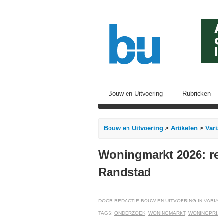
Bouw en Uitvoering
Rubrieken
Bouw en Uitvoering
>
Artikelen
>
Vari
Woningmarkt 2026: re
Randstad
DOOR REDACTIE BOUW EN UITVOERING IN
VARIA
TAGS:
ONDERZOEK
,
WONINGMARKT
,
WONINGPRI