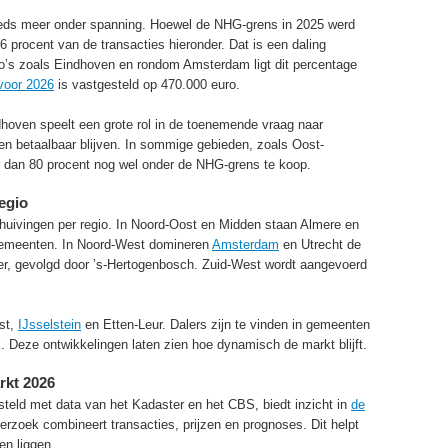
eeds meer onder spanning. Hoewel de NHG-grens in 2025 werd
6 procent van de transacties hieronder. Dat is een daling
io’s zoals Eindhoven en rondom Amsterdam ligt dit percentage
voor 2026
is vastgesteld op 470.000 euro.
hoven speelt een grote rol in de toenemende vraag naar
zen betaalbaar blijven. In sommige gebieden, zoals Oost-
 dan 80 procent nog wel onder de NHG-grens te koop.
regio
huivingen per regio. In Noord-Oost en Midden staan Almere en
gemeenten. In Noord-West domineren
Amsterdam
en Utrecht de
oper, gevolgd door ’s-Hertogenbosch. Zuid-West wordt aangevoerd
rst,
IJsselstein
en Etten-Leur. Dalers zijn te vinden in gemeenten
 Deze ontwikkelingen laten zien hoe dynamisch de markt blijft.
rkt 2026
teld met data van het Kadaster en het CBS, biedt inzicht in
de
erzoek combineert transacties, prijzen en prognoses. Dit helpt
en liggen.