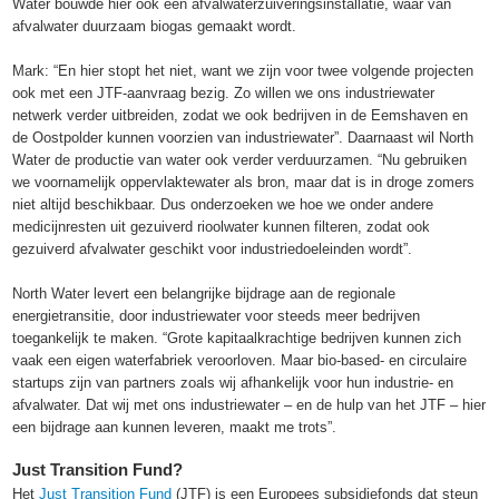
Water bouwde hier ook een afvalwaterzuiveringsinstallatie, waar van
afvalwater duurzaam biogas gemaakt wordt.
Mark: “En hier stopt het niet, want we zijn voor twee volgende projecten
ook met een JTF-aanvraag bezig. Zo willen we ons industriewater
netwerk verder uitbreiden, zodat we ook bedrijven in de Eemshaven en
de Oostpolder kunnen voorzien van industriewater”. Daarnaast wil North
Water de productie van water ook verder verduurzamen. “Nu gebruiken
we voornamelijk oppervlaktewater als bron, maar dat is in droge zomers
niet altijd beschikbaar. Dus onderzoeken we hoe we onder andere
medicijnresten uit gezuiverd rioolwater kunnen filteren, zodat ook
gezuiverd afvalwater geschikt voor industriedoeleinden wordt”.
North Water levert een belangrijke bijdrage aan de regionale
energietransitie, door industriewater voor steeds meer bedrijven
toegankelijk te maken. “Grote kapitaalkrachtige bedrijven kunnen zich
vaak een eigen waterfabriek veroorloven. Maar bio-based- en circulaire
startups zijn van partners zoals wij afhankelijk voor hun industrie- en
afvalwater. Dat wij met ons industriewater – en de hulp van het JTF – hier
een bijdrage aan kunnen leveren, maakt me trots”.
Just Transition Fund?
Het
Just Transition Fund
(JTF) is een Europees subsidiefonds dat steun