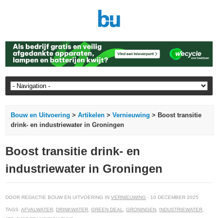
Bouw en Uitvoering
>
Artikelen
>
Vernieuwing
> Boost transitie
drink- en industriewater in Groningen
Boost transitie drink- en
industriewater in Groningen
DOOR REDACTIE BOUW EN UITVOERING IN
VERNIEUWING
· 10 DECEMBER 2025
TAGS:
AFVALWATER
,
DRINKWATER
,
GREEN DEAL
,
GRONINGEN
,
INDUSTRIEWATER
,