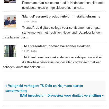
geopend)
geopend)
geopend)
Rotterdam start als eerste stad in Nederland een pilot met
geluidscamera’s om geluidsoverlast in het...
‘Manuel’ versnelt productiviteit in installatiebranche
29 MEI 2026
‘Manuel’, de digitale collega voor servicemonteurs, gaat
samenwerken met Techniek Nederland. Daardoor krijgen
installateurs via...
TNO presenteert innovatieve zonneceldakpan
19 MEI 2026
TNO heeft een baanbrekende zonneceldakpan ontwikkeld
die flexibele perovskiet-zonnecellen combineert met een
gebogen kunststof dakpan....
« Veiligheid verhogen: TU Delft en Heijmans starten
samenwerking
BAM investeert in Droneview voor digitale versnelling »