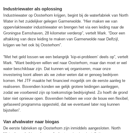
Industriewater als oplossing
Industriewater op Oosterhorn krijgen, begint bij de waterfabriek van North
Water in het zuidelijker gelegen Garmerwolde. “Hier maken we van
oppervlaktewater industriewater en brengen het via een leiding naar de
Groningse Eemshaven, 28 kilometer verderop”, vertelt Mark. “Door een
aftakking van deze leiding te maken van Garmerwolde naar Delfzijl,
krijgen we het ook bij Oosterhorn”.
“Met het geld lossen we een belangrijk ‘kip-ei-probleem’ deels op”, vertelt
Mark. “Want bedrijven willen wel naar Oosterhorn, maar dan moet er wel
water beschikbaar zijn. Dat kunnen wij organiseren, maar onze
investering loont alleen als we zeker weten dat er genoeg bedrijven
komen. Het JTF maakte het financieel mogelijk om de eerste aanleg te
realiseren. Bovendien konden we gelijk grotere leidingen aanleggen,
zodat we voorbereid zijn op toekomstige bedrijvigheid. Zo hoeft de grond
later niet opnieuw open. Bovendien hebben we voor de bouw een flexibel,
gefaseerd programma opgesteld, dat we eventueel later nog kunnen
bijstellen”.
Van afvalwater naar biogas
De eerste fabrieken op Oosterhorn zijn inmiddels aangesloten. North