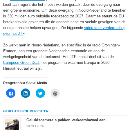
biedt aan regio’s die het meest worden geraakt door de overgang naar
een groene economie. Om deze overgang in Noord-Nederland te bereiken
is 330 miljoen euro subsidie toegezegd tot 2027. Daarmee steunt de EU
betekenisvolle projecten die de economische en sociale gevolgen van de
energietransitie helpen opvangen. Zie bijgaande
video voor verdere uitleg
over het JTF
.
Zo werkt men in Noord-Nederland, en specifiek in de regio Groningen-
Emmen, aan een groenere Nederlandse economie en aan de
werkgelegenheid van de toekomst. Het JTF maakt deel uit van de
Europese Green Deal
, het programma waarmee Europa in 2050
klimaatneutraal wil zijn.
Reageren via Social Media
Klik
Klik
Klik
Klik
om
om
om
om
te
op
te
af
delen
LinkedIn
delen
te
op
te
met
drukken
Facebook
delen
Twitter
(Wordt
GERELATEERDE BERICHTEN
(Wordt
(Wordt
(Wordt
in
in
in
in
een
een
een
een
nieuw
Geluidscamera’s pakken verkeerslawaai aan
nieuw
nieuw
nieuw
venster
venster
venster
venster
geopend)
30 MEI 2026