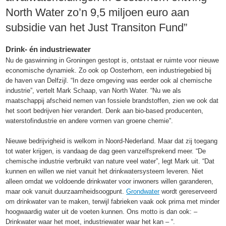
North Water zo’n 9,5 miljoen euro aan
subsidie van het Just Transiton Fund”
Drink- én industriewater
Nu de gaswinning in Groningen gestopt is, ontstaat er ruimte voor nieuwe
economische dynamiek. Zo ook op Oosterhorn, een industriegebied bij
de haven van Delfzijl. “In deze omgeving was eerder ook al chemische
industrie”, vertelt Mark Schaap, van North Water. “Nu we als
maatschappij afscheid nemen van fossiele brandstoffen, zien we ook dat
het soort bedrijven hier verandert. Denk aan bio-based producenten,
waterstofindustrie en andere vormen van groene chemie”.
Nieuwe bedrijvigheid is welkom in Noord-Nederland. Maar dat zij toegang
tot water krijgen, is vandaag de dag geen vanzelfsprekend meer. “De
chemische industrie verbruikt van nature veel water”, legt Mark uit. “Dat
kunnen en willen we niet vanuit het drinkwatersysteem leveren. Niet
alleen omdat we voldoende drinkwater voor inwoners willen garanderen,
maar ook vanuit duurzaamheidsoogpunt.
Grondwater
wordt gereserveerd
om drinkwater van te maken, terwijl fabrieken vaak ook prima met minder
hoogwaardig water uit de voeten kunnen. Ons motto is dan ook: –
Drinkwater waar het moet, industriewater waar het kan – “.