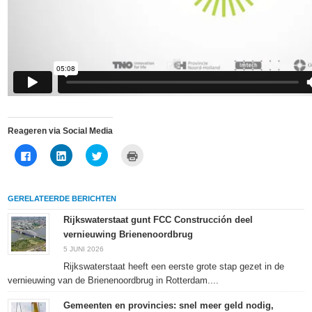
Reageren via Social Media
Klik
Klik
Klik
Klik
om
om
om
om
te
op
te
af
delen
LinkedIn
delen
te
op
te
met
drukken
Facebook
delen
Twitter
(Wordt
GERELATEERDE BERICHTEN
(Wordt
(Wordt
(Wordt
in
in
in
in
een
een
een
een
nieuw
Rijkswaterstaat gunt FCC Construcción deel
nieuw
nieuw
nieuw
venster
vernieuwing Brienenoordbrug
venster
venster
venster
geopend)
geopend)
geopend)
geopend)
5 JUNI 2026
Rijkswaterstaat heeft een eerste grote stap gezet in de
vernieuwing van de Brienenoordbrug in Rotterdam....
Gemeenten en provincies: snel meer geld nodig,