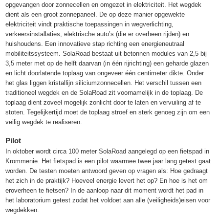
opgevangen door zonnecellen en omgezet in elektriciteit. Het wegdek
dient als een groot zonnepaneel. De op deze manier opgewekte
elektriciteit vindt praktische toepassingen in wegverlichting,
verkeersinstallaties, elektrische auto’s (die er overheen rijden) en
huishoudens. Een innovatieve stap richting een energieneutraal
mobiliteitssysteem. SolaRoad bestaat uit betonnen modules van 2,5 bij
3,5 meter met op de helft daarvan (in één rijrichting) een geharde glazen
en licht doorlatende toplaag van ongeveer één centimeter dikte. Onder
het glas liggen kristallijn siliciumzonnecellen. Het verschil tussen een
traditioneel wegdek en de SolaRoad zit voornamelijk in de toplaag. De
toplaag dient zoveel mogelijk zonlicht door te laten en vervuiling af te
stoten. Tegelijkertijd moet de toplaag stroef en sterk genoeg zijn om een
veilig wegdek te realiseren.
Pilot
In oktober wordt circa 100 meter SolaRoad aangelegd op een fietspad in
Krommenie. Het fietspad is een pilot waarmee twee jaar lang getest gaat
worden. De testen moeten antwoord geven op vragen als: Hoe gedraagt
het zich in de praktijk? Hoeveel energie levert het op? En hoe is het om
eroverheen te fietsen? In de aanloop naar dit moment wordt het pad in
het laboratorium getest zodat het voldoet aan alle (veiligheids)eisen voor
wegdekken.