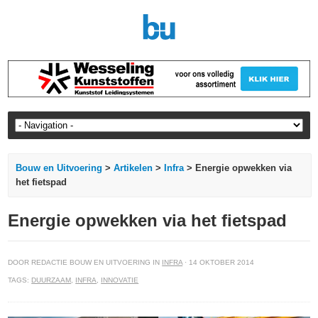
Bouw en Uitvoering
>
Artikelen
>
Infra
> Energie opwekken via
het fietspad
Energie opwekken via het fietspad
DOOR REDACTIE BOUW EN UITVOERING IN
INFRA
· 14 OKTOBER 2014
TAGS:
DUURZAAM
,
INFRA
,
INNOVATIE