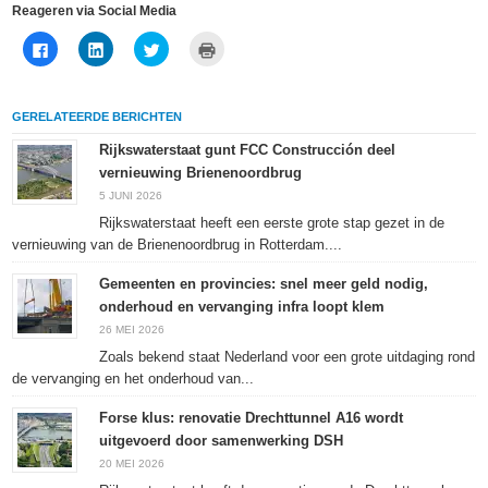
Reageren via Social Media
Klik
Klik
Klik
Klik
om
om
om
om
te
op
te
af
delen
LinkedIn
delen
te
op
te
met
drukken
Facebook
delen
Twitter
(Wordt
GERELATEERDE BERICHTEN
(Wordt
(Wordt
(Wordt
in
in
in
in
een
een
een
een
nieuw
Rijkswaterstaat gunt FCC Construcción deel
nieuw
nieuw
nieuw
venster
vernieuwing Brienenoordbrug
venster
venster
venster
geopend)
geopend)
geopend)
geopend)
5 JUNI 2026
Rijkswaterstaat heeft een eerste grote stap gezet in de
vernieuwing van de Brienenoordbrug in Rotterdam....
Gemeenten en provincies: snel meer geld nodig,
onderhoud en vervanging infra loopt klem
26 MEI 2026
Zoals bekend staat Nederland voor een grote uitdaging rond
de vervanging en het onderhoud van...
Forse klus: renovatie Drechttunnel A16 wordt
uitgevoerd door samenwerking DSH
20 MEI 2026