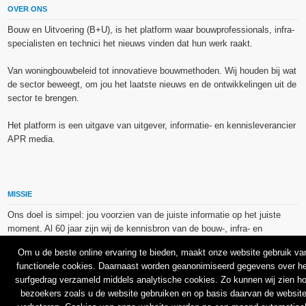
OVER ONS
Bouw en Uitvoering (B+U), is het platform waar bouwprofessionals, infra-
specialisten en technici het nieuws vinden dat hun werk raakt.
Van woningbouwbeleid tot innovatieve bouwmethoden. Wij houden bij wat
de sector beweegt, om jou het laatste nieuws en de ontwikkelingen uit de
sector te brengen.
Het platform is een uitgave van uitgever, informatie- en kennisleverancier
APR media.
MISSIE
Ons doel is simpel: jou voorzien van de juiste informatie op het juiste
moment. Al 60 jaar zijn wij de kennisbron van de bouw-, infra- en
technieksector.
Om u de beste online ervaring te bieden, maakt onze website gebruik va
functionele cookies. Daarnaast worden geanonimiseerd gegevens over he
De op dit platform gebruikte afbeeldingen, illustraties en foto’s zijn ofwel
surfgedrag verzameld middels analytische cookies. Zo kunnen wij zien h
vrij van rechten verkregen via de bron van het betreffende bericht, of
bezoekers zoals u de website gebruiken en op basis daarvan de websit
binnen de aan APR media (groep) of BU media verschafte licentie(s) en