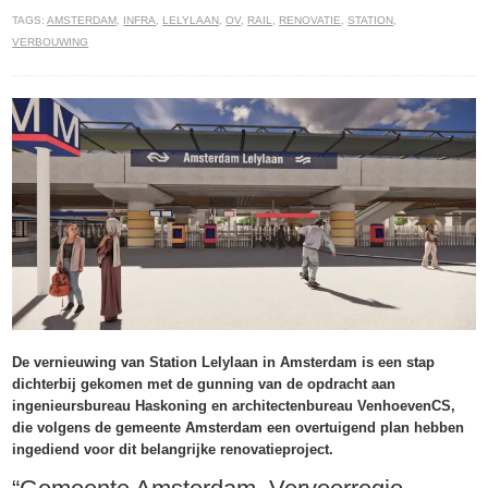
TAGS:
AMSTERDAM
,
INFRA
,
LELYLAAN
,
OV
,
RAIL
,
RENOVATIE
,
STATION
,
VERBOUWING
De vernieuwing van Station Lelylaan in Amsterdam is een stap
dichterbij gekomen met de gunning van de opdracht aan
ingenieursbureau Haskoning en architectenbureau VenhoevenCS,
die volgens de gemeente Amsterdam een overtuigend plan hebben
ingediend voor dit belangrijke renovatieproject.