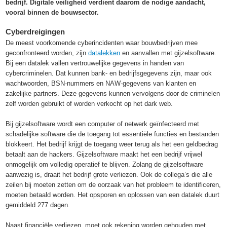
bedrijf. Digitale veiligheid verdient daarom de nodige aandacht,
vooral binnen de bouwsector.
Cyberdreigingen
De meest voorkomende cyberincidenten waar bouwbedrijven mee
geconfronteerd worden, zijn
datalekken
en aanvallen met gijzelsoftware.
Bij een datalek vallen vertrouwelijke gegevens in handen van
cybercriminelen. Dat kunnen bank- en bedrijfsgegevens zijn, maar ook
wachtwoorden, BSN-nummers en NAW-gegevens van klanten en
zakelijke partners. Deze gegevens kunnen vervolgens door de criminelen
zelf worden gebruikt of worden verkocht op het dark web.
Bij gijzelsoftware wordt een computer of netwerk geïnfecteerd met
schadelijke software die de toegang tot essentiële functies en bestanden
blokkeert. Het bedrijf krijgt de toegang weer terug als het een geldbedrag
betaalt aan de hackers. Gijzelsoftware maakt het een bedrijf vrijwel
onmogelijk om volledig operatief te blijven. Zolang de gijzelsoftware
aanwezig is, draait het bedrijf grote verliezen. Ook de collega’s die alle
zeilen bij moeten zetten om de oorzaak van het probleem te identificeren,
moeten betaald worden. Het opsporen en oplossen van een datalek duurt
gemiddeld 277 dagen.
Naast financiële verliezen, moet ook rekening worden gehouden met