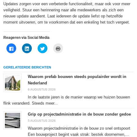
Updates zorgen voor een verbeterde functionaliteit, maar ook voor meer
veiligheid. Stuur een herinnering naar alle medewerkers als zich een
nieuwe update aandient. Laat iedereen de update liefst op hetzelfde
moment uitvoeren, om te voorkomen dat een enkeling het toch vergeet.
Reageren via Social Media
Klik
Klik
Klik
Klik
om
om
om
om
te
op
te
af
delen
LinkedIn
delen
te
op
te
met
drukken
Facebook
delen
Twitter
(Wordt
GERELATEERDE BERICHTEN
(Wordt
(Wordt
(Wordt
in
in
in
in
een
een
een
een
nieuw
Waarom prefab bouwen steeds populairder wordt in
nieuw
nieuw
nieuw
venster
Nederland
venster
venster
venster
geopend)
geopend)
geopend)
geopend)
6 AUGUSTUS 2026
In de laatste jaren is de manier waarop we huizen bouwen
flink veranderd. Steeds meer...
Grip op projectadministratie in de bouw zonder gedoe
5 AUGUSTUS 2026
Waarom projectadministratie in de bouw zo snel ontspoort
Een bouwproject begint vaak strak: bestek doornemen,...