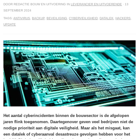
DOOR REDACTIE BOUW EN UITVOERING IN
LEVERANCIER EN UITVOERENDE
· 13
SEPTEMBER 2024
TAGS:
ANTIVIRUS
,
BACKUP
,
BEVEILIGING
,
CYBERVEILIGHEID
,
DATALEK
,
HACKERS
,
UPDATE
Het aantal cyberincidenten binnen de bouwsector is de afgelopen
jaren flink toegenomen. Daartegenover geven veel bedrijven niet de
nodige prioriteit aan digitale veiligheid. Maar als het misgaat, kan
een datalek of cyberaanval desastreuze gevolgen hebben voor het