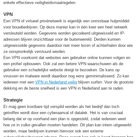
enkele effectieve veiligheidsmaatregelen:
VPN
Een VPN of virtueel privénetwerk is eigenlijk een onmisbaar hulpmiddel
voor bouwbedrijven. Op deze manier kan in één keer een heel netwerk
versleuteld worden. Gegevens worden gecodeerd uitgewisseld en IP-
adressen blijven onzichtbaar voor de buitenwereld. Derden kunnen
uitgewisselde gegevens daardoor niet meer lezen of achterhalen door wie
ze oorspronkelijk verstuurd werden.
Een VPN voorkomt dat websites een gebruiker online kunnen volgen en
een profiel opbouwen. Ook zal een betere VPN waarschuwen als de
gebruiker een schadelijke website dreigt te bezoeken. De kans op
virussen en malware wordt daardoor nog eens geminimaliseerd. Zo kan
iedereen met een
VPN in Nederland veilig
blijven surfen. Voor de grootste
dekking en de beste snelheid is een VPN in Nederland aan te raden.
Strategie
Er mag geen kostbare tijd verspild worden als het bedrijf dan toch
getroffen wordt door een cyberaanval of datalek. Het is van cruciaal
belang dat er op voorhand een plan is opgesteld, zodat iedereen weet
hoe ze in zulke gevallen moeten handelen. Dit plan kan intern uitgewerkt
worden, maar bedrijven kunnen hiervoor ook een externe