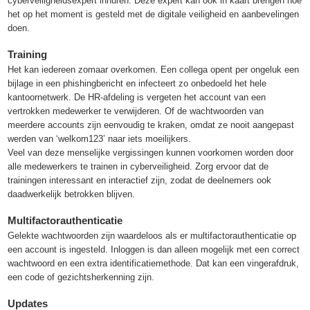
cyberveiligheidsexpert inhuren. Deze expert kan ook in kaart brengen hoe
het op het moment is gesteld met de digitale veiligheid en aanbevelingen
doen.
Training
Het kan iedereen zomaar overkomen. Een collega opent per ongeluk een
bijlage in een phishingbericht en infecteert zo onbedoeld het hele
kantoornetwerk. De HR-afdeling is vergeten het account van een
vertrokken medewerker te verwijderen. Of de wachtwoorden van
meerdere accounts zijn eenvoudig te kraken, omdat ze nooit aangepast
werden van ‘welkom123’ naar iets moeilijkers.
Veel van deze menselijke vergissingen kunnen voorkomen worden door
alle medewerkers te trainen in cyberveiligheid. Zorg ervoor dat de
trainingen interessant en interactief zijn, zodat de deelnemers ook
daadwerkelijk betrokken blijven.
Multifactorauthenticatie
Gelekte wachtwoorden zijn waardeloos als er multifactorauthenticatie op
een account is ingesteld. Inloggen is dan alleen mogelijk met een correct
wachtwoord en een extra identificatiemethode. Dat kan een vingerafdruk,
een code of gezichtsherkenning zijn.
Updates