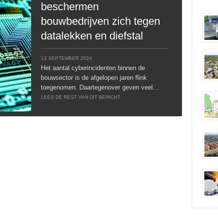
beschermen
bouwbedrijven zich tegen
datalekken en diefstal
13 SEPTEMBER 2024
Het aantal cyberincidenten binnen de
bouwsector is de afgelopen jaren flink
toegenomen. Daartegenover geven veel…
LEES DE REST VAN DIT BERICHT