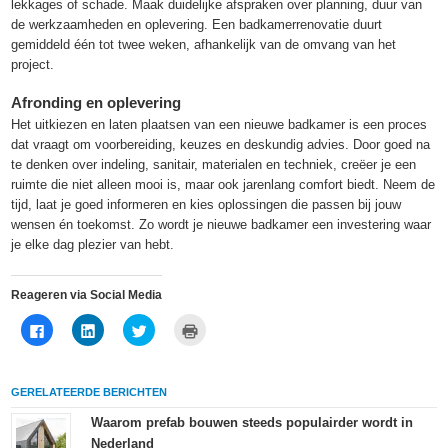
lekkages of schade. Maak duidelijke afspraken over planning, duur van
de werkzaamheden en oplevering. Een badkamerrenovatie duurt
gemiddeld één tot twee weken, afhankelijk van de omvang van het
project.
Afronding en oplevering
Het uitkiezen en laten plaatsen van een nieuwe badkamer is een proces
dat vraagt om voorbereiding, keuzes en deskundig advies. Door goed na
te denken over indeling, sanitair, materialen en techniek, creëer je een
ruimte die niet alleen mooi is, maar ook jarenlang comfort biedt. Neem de
tijd, laat je goed informeren en kies oplossingen die passen bij jouw
wensen én toekomst. Zo wordt je nieuwe badkamer een investering waar
je elke dag plezier van hebt.
Reageren via Social Media
Klik
Klik
Klik
Klik
om
om
om
om
te
op
te
af
delen
LinkedIn
delen
te
op
te
met
drukken
Facebook
delen
Twitter
(Wordt
GERELATEERDE BERICHTEN
(Wordt
(Wordt
(Wordt
in
in
in
in
een
een
een
een
nieuw
Waarom prefab bouwen steeds populairder wordt in
nieuw
nieuw
nieuw
venster
Nederland
venster
venster
venster
geopend)