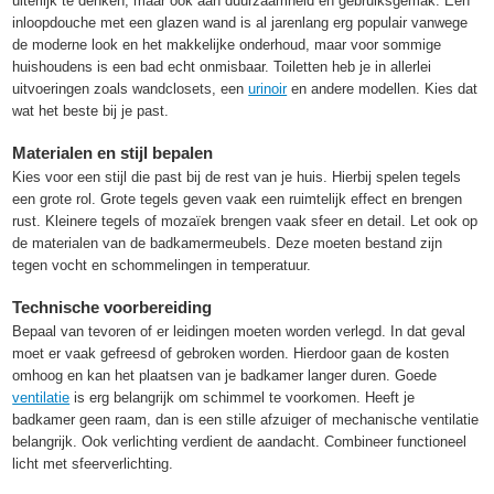
uiterlijk te denken, maar ook aan duurzaamheid en gebruiksgemak. Een
inloopdouche met een glazen wand is al jarenlang erg populair vanwege
de moderne look en het makkelijke onderhoud, maar voor sommige
huishoudens is een bad echt onmisbaar. Toiletten heb je in allerlei
uitvoeringen zoals wandclosets, een
urinoir
en andere modellen. Kies dat
wat het beste bij je past.
Materialen en stijl bepalen
Kies voor een stijl die past bij de rest van je huis. Hierbij spelen tegels
een grote rol. Grote tegels geven vaak een ruimtelijk effect en brengen
rust. Kleinere tegels of mozaïek brengen vaak sfeer en detail. Let ook op
de materialen van de badkamermeubels. Deze moeten bestand zijn
tegen vocht en schommelingen in temperatuur.
Technische voorbereiding
Bepaal van tevoren of er leidingen moeten worden verlegd. In dat geval
moet er vaak gefreesd of gebroken worden. Hierdoor gaan de kosten
omhoog en kan het plaatsen van je badkamer langer duren. Goede
ventilatie
is erg belangrijk om schimmel te voorkomen. Heeft je
badkamer geen raam, dan is een stille afzuiger of mechanische ventilatie
belangrijk. Ook verlichting verdient de aandacht. Combineer functioneel
licht met sfeerverlichting.