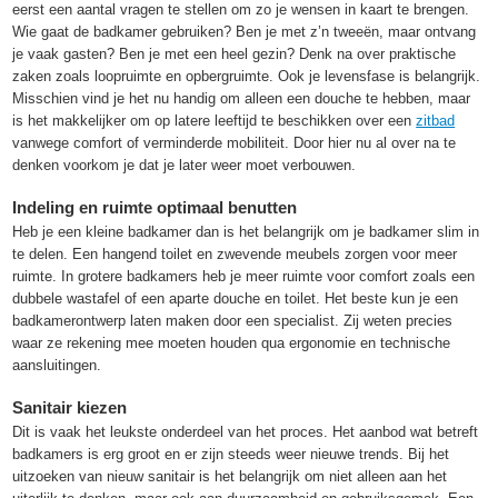
eerst een aantal vragen te stellen om zo je wensen in kaart te brengen.
Wie gaat de badkamer gebruiken? Ben je met z’n tweeën, maar ontvang
je vaak gasten? Ben je met een heel gezin? Denk na over praktische
zaken zoals loopruimte en opbergruimte. Ook je levensfase is belangrijk.
Misschien vind je het nu handig om alleen een douche te hebben, maar
is het makkelijker om op latere leeftijd te beschikken over een
zitbad
vanwege comfort of verminderde mobiliteit. Door hier nu al over na te
denken voorkom je dat je later weer moet verbouwen.
Indeling en ruimte optimaal benutten
Heb je een kleine badkamer dan is het belangrijk om je badkamer slim in
te delen. Een hangend toilet en zwevende meubels zorgen voor meer
ruimte. In grotere badkamers heb je meer ruimte voor comfort zoals een
dubbele wastafel of een aparte douche en toilet. Het beste kun je een
badkamerontwerp laten maken door een specialist. Zij weten precies
waar ze rekening mee moeten houden qua ergonomie en technische
aansluitingen.
Sanitair kiezen
Dit is vaak het leukste onderdeel van het proces. Het aanbod wat betreft
badkamers is erg groot en er zijn steeds weer nieuwe trends. Bij het
uitzoeken van nieuw sanitair is het belangrijk om niet alleen aan het