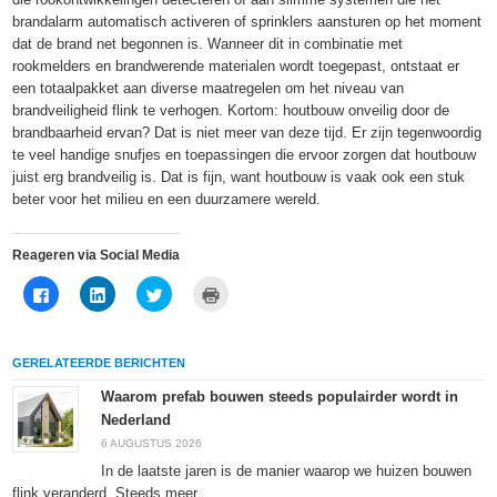
brandalarm automatisch activeren of sprinklers aansturen op het moment
dat de brand net begonnen is. Wanneer dit in combinatie met
rookmelders en brandwerende materialen wordt toegepast, ontstaat er
een totaalpakket aan diverse maatregelen om het niveau van
brandveiligheid flink te verhogen. Kortom: houtbouw onveilig door de
brandbaarheid ervan? Dat is niet meer van deze tijd. Er zijn tegenwoordig
te veel handige snufjes en toepassingen die ervoor zorgen dat houtbouw
juist erg brandveilig is. Dat is fijn, want houtbouw is vaak ook een stuk
beter voor het milieu en een duurzamere wereld.
Reageren via Social Media
Klik
Klik
Klik
Klik
om
om
om
om
te
op
te
af
delen
LinkedIn
delen
te
op
te
met
drukken
Facebook
delen
Twitter
(Wordt
GERELATEERDE BERICHTEN
(Wordt
(Wordt
(Wordt
in
in
in
in
een
een
een
een
nieuw
Waarom prefab bouwen steeds populairder wordt in
nieuw
nieuw
nieuw
venster
Nederland
venster
venster
venster
geopend)
geopend)
geopend)
geopend)
6 AUGUSTUS 2026
In de laatste jaren is de manier waarop we huizen bouwen
flink veranderd. Steeds meer...