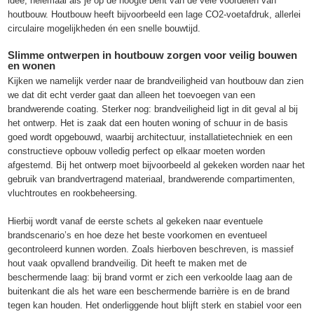
idee, helemaal als je op de hoogte bent van de vele voordelen van
houtbouw. Houtbouw heeft bijvoorbeeld een lage CO2-voetafdruk, allerlei
circulaire mogelijkheden én een snelle bouwtijd.
Slimme ontwerpen in houtbouw zorgen voor veilig bouwen
en wonen
Kijken we namelijk verder naar de brandveiligheid van houtbouw dan zien
we dat dit echt verder gaat dan alleen het toevoegen van een
brandwerende coating. Sterker nog: brandveiligheid ligt in dit geval al bij
het ontwerp. Het is zaak dat een houten woning of schuur in de basis
goed wordt opgebouwd, waarbij architectuur, installatietechniek en een
constructieve opbouw volledig perfect op elkaar moeten worden
afgestemd. Bij het ontwerp moet bijvoorbeeld al gekeken worden naar het
gebruik van brandvertragend materiaal, brandwerende compartimenten,
vluchtroutes en rookbeheersing.
Hierbij wordt vanaf de eerste schets al gekeken naar eventuele
brandscenario’s en hoe deze het beste voorkomen en eventueel
gecontroleerd kunnen worden. Zoals hierboven beschreven, is massief
hout vaak opvallend brandveilig. Dit heeft te maken met de
beschermende laag: bij brand vormt er zich een verkoolde laag aan de
buitenkant die als het ware een beschermende barrière is en de brand
tegen kan houden. Het onderliggende hout blijft sterk en stabiel voor een