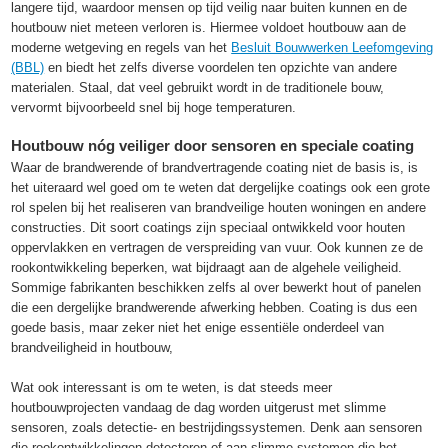
langere tijd, waardoor mensen op tijd veilig naar buiten kunnen en de
houtbouw niet meteen verloren is. Hiermee voldoet houtbouw aan de
moderne wetgeving en regels van het
Besluit Bouwwerken Leefomgeving
(BBL)
en biedt het zelfs diverse voordelen ten opzichte van andere
materialen. Staal, dat veel gebruikt wordt in de traditionele bouw,
vervormt bijvoorbeeld snel bij hoge temperaturen.
Houtbouw nóg veiliger door sensoren en speciale coating
Waar de brandwerende of brandvertragende coating niet de basis is, is
het uiteraard wel goed om te weten dat dergelijke coatings ook een grote
rol spelen bij het realiseren van brandveilige houten woningen en andere
constructies. Dit soort coatings zijn speciaal ontwikkeld voor houten
oppervlakken en vertragen de verspreiding van vuur. Ook kunnen ze de
rookontwikkeling beperken, wat bijdraagt aan de algehele veiligheid.
Sommige fabrikanten beschikken zelfs al over bewerkt hout of panelen
die een dergelijke brandwerende afwerking hebben. Coating is dus een
goede basis, maar zeker niet het enige essentiële onderdeel van
brandveiligheid in houtbouw,
Wat ook interessant is om te weten, is dat steeds meer
houtbouwprojecten vandaag de dag worden uitgerust met slimme
sensoren, zoals detectie- en bestrijdingssystemen. Denk aan sensoren
die rookontwikkelingen detecteren of aan slimme systemen die het