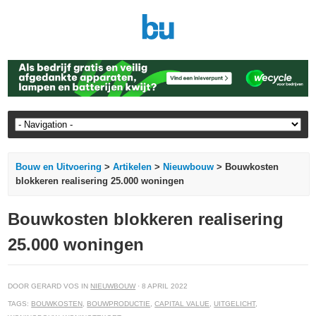
Bouw en Uitvoering
>
Artikelen
>
Nieuwbouw
> Bouwkosten
blokkeren realisering 25.000 woningen
Bouwkosten blokkeren realisering
25.000 woningen
DOOR GERARD VOS IN
NIEUWBOUW
· 8 APRIL 2022
TAGS:
BOUWKOSTEN
,
BOUWPRODUCTIE
,
CAPITAL VALUE
,
UITGELICHT
,