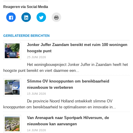
Reageren via Social Media
Klik
Klik
Klik
Klik
om
om
om
om
te
op
te
af
delen
LinkedIn
delen
te
op
te
met
drukken
Facebook
delen
Twitter
(Wordt
GERELATEERDE BERICHTEN
(Wordt
(Wordt
(Wordt
in
in
in
in
een
een
een
een
nieuw
Jonker Juffer Zaandam bereikt met ruim 100 woningen
nieuw
nieuw
nieuw
venster
hoogste punt
venster
venster
venster
geopend)
geopend)
geopend)
geopend)
25 JUNI 2026
Het woningbouwproject Jonker Juffer in Zaandam heeft het
hoogste punt bereikt en viert daarmee een...
Slimme OV knooppunten om bereikbaarheid
nieuwbouw te verbeteren
15 JUNI 2026
De provincie Noord Holland ontwikkelt slimme OV
knooppunten om bereikbaarheid te optimaliseren en innovatie in...
Van Arenapark naar Sportpark Hilversum, de
nieuwbouw kan aanvangen
14 JUNI 2026