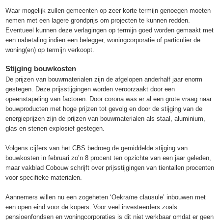
Waar mogelijk zullen gemeenten op zeer korte termijn genoegen moeten
nemen met een lagere grondprijs om projecten te kunnen redden.
Eventueel kunnen deze verlagingen op termijn goed worden gemaakt met
een nabetaling indien een belegger, woningcorporatie of particulier de
woning(en) op termijn verkoopt.
Stijging bouwkosten
De prijzen van bouwmaterialen zijn de afgelopen anderhalf jaar enorm
gestegen. Deze prijsstijgingen worden veroorzaakt door een
opeenstapeling van factoren. Door corona was er al een grote vraag naar
bouwproducten met hoge prijzen tot gevolg en door de stijging van de
energieprijzen zijn de prijzen van bouwmaterialen als staal, aluminium,
glas en stenen explosief gestegen.
Volgens cijfers van het CBS bedroeg de gemiddelde stijging van
bouwkosten in februari zo’n 8 procent ten opzichte van een jaar geleden,
maar vakblad Cobouw schrijft over prijsstijgingen van tientallen procenten
voor specifieke materialen.
Aannemers willen nu een zogeheten ‘Oekraïne clausule’ inbouwen met
een open eind voor de kopers. Voor veel investeerders zoals
pensioenfondsen en woningcorporaties is dit niet werkbaar omdat er geen