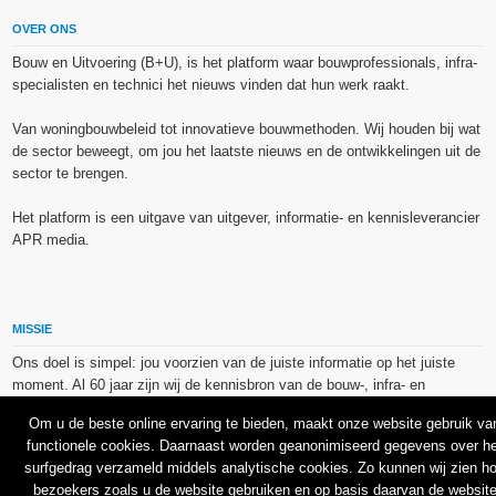
OVER ONS
Bouw en Uitvoering (B+U), is het platform waar bouwprofessionals, infra-
specialisten en technici het nieuws vinden dat hun werk raakt.
Van woningbouwbeleid tot innovatieve bouwmethoden. Wij houden bij wat
de sector beweegt, om jou het laatste nieuws en de ontwikkelingen uit de
sector te brengen.
Het platform is een uitgave van uitgever, informatie- en kennisleverancier
APR media.
MISSIE
Ons doel is simpel: jou voorzien van de juiste informatie op het juiste
moment. Al 60 jaar zijn wij de kennisbron van de bouw-, infra- en
technieksector.
Om u de beste online ervaring te bieden, maakt onze website gebruik va
functionele cookies. Daarnaast worden geanonimiseerd gegevens over he
De op dit platform gebruikte afbeeldingen, illustraties en foto’s zijn ofwel
surfgedrag verzameld middels analytische cookies. Zo kunnen wij zien h
vrij van rechten verkregen via de bron van het betreffende bericht, of
bezoekers zoals u de website gebruiken en op basis daarvan de websit
binnen de aan APR media (groep) of BU media verschafte licentie(s) en