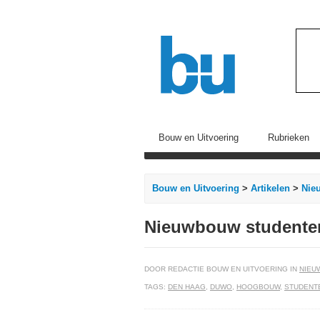
Bouw en Uitvoering
Rubrieken
Bouw en Uitvoering
>
Artikelen
>
Nie
Nieuwbouw studente
DOOR REDACTIE BOUW EN UITVOERING IN
NIEU
TAGS:
DEN HAAG
,
DUWO
,
HOOGBOUW
,
STUDENT