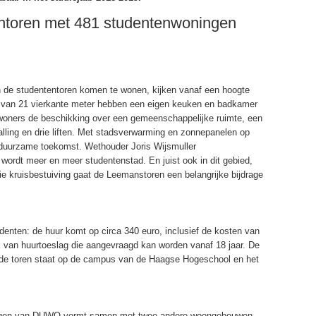
ntoren met 481 studentenwoningen
n de studententoren komen te wonen, kijken vanaf een hoogte
’s van 21 vierkante meter hebben een eigen keuken en badkamer
ewoners de beschikking over een gemeenschappelijke ruimte, een
alling en drie liften. Met stadsverwarming en zonnepanelen op
 duurzame toekomst. Wethouder Joris Wijsmuller
ordt meer en meer studentenstad. En juist ook in dit gebied,
ie kruisbestuiving gaat de Leemanstoren een belangrijke bijdrage
denten: de huur komt op circa 340 euro, inclusief de kosten van
k van huurtoeslag die aangevraagd kan worden vanaf 18 jaar. De
: de toren staat op de campus van de Haagse Hogeschool en het
ngen van DUWO vormt samen met twee andere woongebouwen