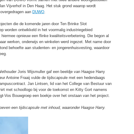
lan Vijverhof in Den Haag. Het stuk grond waarop wordt
 overgedragen aan
DUWO
.
rojecten die de komende jaren door Ten Brinke Slot
p worden ontwikkeld in het voormalig industriegebied
 hiermee opnieuw een flinke kwaliteitsverbetering. Die begon al
e naar werken, onderwijs en winkelen werd ingezet. Met name door
ond behoefte aan studenten- en jongerenhuisvesting, waardoor
reeg.
 Wethouder Joris Wijsmuller gaf een beeldje van Haagse Harry
eur Antoine Fraaij vulde de tijdscapsule met een hedendaags
mpuscontract. Jan Lintsen, lid van het College van Bestuur van
rt met schoollogo bij voor de toekomst en Kitty Gort namens
egt-Vos Bouwgroep een boekje over het onstaan van het project.
oeven een tijdscapsule met inhoud, waaronder Haagse Harry.