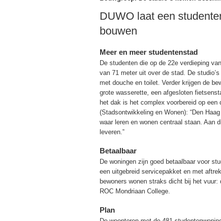
DUWO laat een studente
bouwen
Meer en meer studentenstad
De studenten die op de 22e verdieping va
van 71 meter uit over de stad. De studio
met douche en toilet. Verder krijgen de b
grote wasserette, een afgesloten fietsenst
het dak is het complex voorbereid op een
(Stadsontwikkeling en Wonen): “Den Haag w
waar leren en wonen centraal staan. Aan d
leveren.”
Betaalbaar
De woningen zijn goed betaalbaar voor stu
een uitgebreid servicepakket en met aftre
bewoners wonen straks dicht bij het vuur
ROC Mondriaan College.
Plan
De woontoren met de 481 studentenwoni