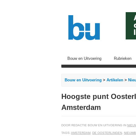
Bouw en Uitvoering
Rubrieken
Bouw en Uitvoering
>
Artikelen
>
Nie
Hoogste punt Ooster
Amsterdam
DOOR REDACTIE BOUW EN UITVOERING IN
NIEU
TAGS:
AMSTERDAM
,
DE OOSTERLINGEN
,
NIEUW