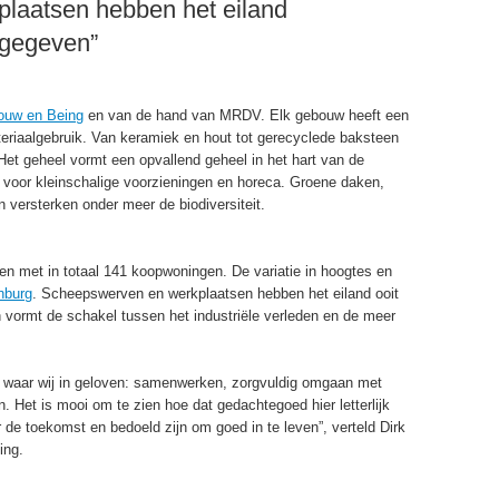
laatsen hebben het eiland
 gegeven”
Bouw en Being
en van de hand van MRDV. Elk gebouw heeft een
ateriaalgebruik. Van keramiek en hout tot gerecyclede baksteen
Het geheel vormt een opvallend geheel in het hart van de
 voor kleinschalige voorzieningen en horeca. Groene daken,
n versterken onder meer de biodiversiteit.
n met in totaal 141 koopwoningen. De variatie in hoogtes en
nburg
. Scheepswerven en werkplaatsen hebben het eiland ooit
 vormt de schakel tussen het industriële verleden en de meer
 waar wij in geloven: samenwerken, zorgvuldig omgaan met
. Het is mooi om te zien hoe dat gedachtegoed hier letterlijk
r de toekomst en bedoeld zijn om goed in te leven”, verteld Dirk
ing.