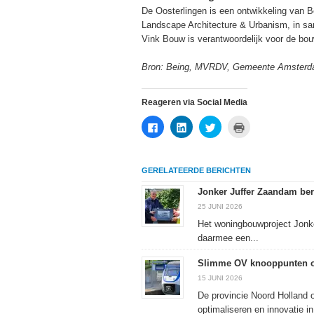
De Oosterlingen is een ontwikkeling van
Landscape Architecture & Urbanism, in 
Vink Bouw is verantwoordelijk voor de bou
Bron: Being, MVRDV, Gemeente Amsterda
Reageren via Social Media
Klik
Klik
Klik
Klik
om
om
om
om
te
op
te
af
delen
LinkedIn
delen
te
op
te
met
drukken
Facebook
delen
Twitter
(Wordt
GERELATEERDE BERICHTEN
(Wordt
(Wordt
(Wordt
in
in
in
in
een
een
een
een
nieuw
Jonker Juffer Zaandam ber
nieuw
nieuw
nieuw
venster
venster
venster
venster
geopend)
25 JUNI 2026
geopend)
geopend)
geopend)
Het woningbouwproject Jonker
daarmee een...
Slimme OV knooppunten o
15 JUNI 2026
De provincie Noord Holland 
optimaliseren en innovatie in.