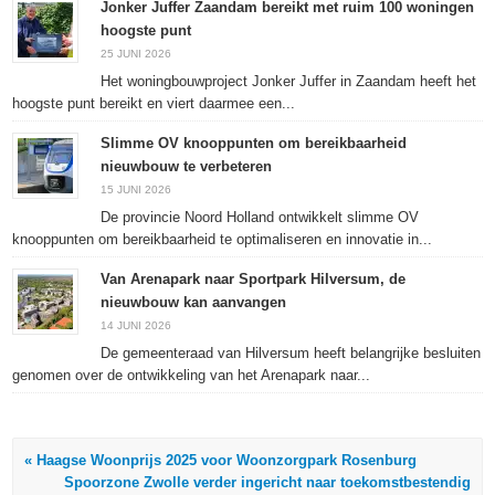
een
een
een
nieuw
Jonker Juffer Zaandam bereikt met ruim 100 woningen
nieuw
nieuw
nieuw
venster
hoogste punt
venster
venster
venster
geopend)
geopend)
geopend)
geopend)
25 JUNI 2026
Het woningbouwproject Jonker Juffer in Zaandam heeft het
hoogste punt bereikt en viert daarmee een...
Slimme OV knooppunten om bereikbaarheid
nieuwbouw te verbeteren
15 JUNI 2026
De provincie Noord Holland ontwikkelt slimme OV
knooppunten om bereikbaarheid te optimaliseren en innovatie in...
Van Arenapark naar Sportpark Hilversum, de
nieuwbouw kan aanvangen
14 JUNI 2026
De gemeenteraad van Hilversum heeft belangrijke besluiten
genomen over de ontwikkeling van het Arenapark naar...
« Haagse Woonprijs 2025 voor Woonzorgpark Rosenburg
Spoorzone Zwolle verder ingericht naar toekomstbestendig