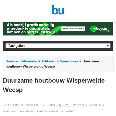
Bouw en Uitvoering
>
Artikelen
>
Nieuwbouw
> Duurzame
houtbouw Wisperweide Weesp
Duurzame houtbouw Wisperweide
Weesp
DOOR REDACTIE BOUW EN UITVOERING IN
NIEUWBOUW
· 19 NOVEMBER 2025
TAGS:
HOUT
,
HOUTBOUW
,
SCHOOL
,
UITGELICHT
,
WEESP