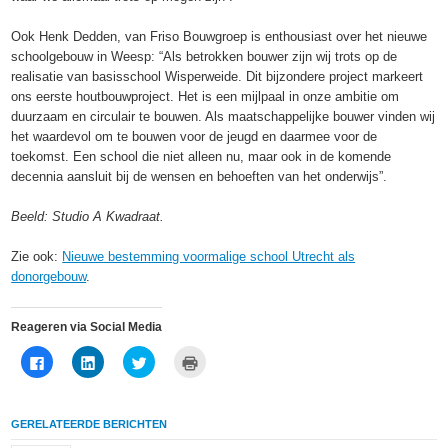
Ook Henk Dedden, van Friso Bouwgroep is enthousiast over het nieuwe
schoolgebouw in Weesp: “Als betrokken bouwer zijn wij trots op de
realisatie van basisschool Wisperweide. Dit bijzondere project markeert
ons eerste houtbouwproject. Het is een mijlpaal in onze ambitie om
duurzaam en circulair te bouwen. Als maatschappelijke bouwer vinden wij
het waardevol om te bouwen voor de jeugd en daarmee voor de
toekomst. Een school die niet alleen nu, maar ook in de komende
decennia aansluit bij de wensen en behoeften van het onderwijs”.
Beeld: Studio A Kwadraat.
Zie ook:
Nieuwe bestemming voormalige school Utrecht als
donorgebouw
.
Reageren via Social Media
Klik
Klik
Klik
Klik
om
om
om
om
te
op
te
af
delen
LinkedIn
delen
te
op
te
met
drukken
Facebook
delen
Twitter
(Wordt
GERELATEERDE BERICHTEN
(Wordt
(Wordt
(Wordt
in
in
in
in
een