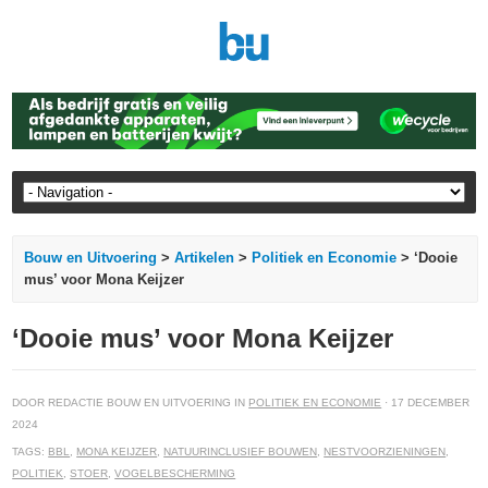
Bouw en Uitvoering
>
Artikelen
>
Politiek en Economie
> ‘Dooie
mus’ voor Mona Keijzer
‘Dooie mus’ voor Mona Keijzer
DOOR REDACTIE BOUW EN UITVOERING IN
POLITIEK EN ECONOMIE
· 17 DECEMBER
2024
TAGS:
BBL
,
MONA KEIJZER
,
NATUURINCLUSIEF BOUWEN
,
NESTVOORZIENINGEN
,
POLITIEK
,
STOER
,
VOGELBESCHERMING