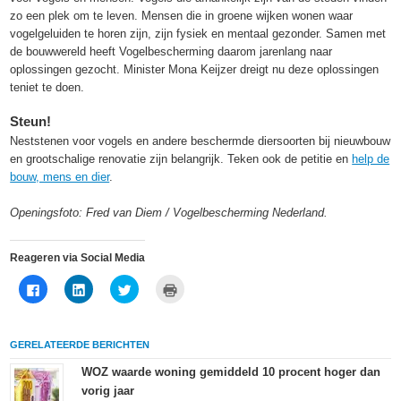
zo een plek om te leven. Mensen die in groene wijken wonen waar
vogelgeluiden te horen zijn, zijn fysiek en mentaal gezonder. Samen met
de bouwwereld heeft Vogelbescherming daarom jarenlang naar
oplossingen gezocht. Minister Mona Keijzer dreigt nu deze oplossingen
teniet te doen.
Steun!
Neststenen voor vogels en andere beschermde diersoorten bij nieuwbouw
en grootschalige renovatie zijn belangrijk. Teken ook de petitie en
help de
bouw, mens en dier
.
Openingsfoto: Fred van Diem / Vogelbescherming Nederland.
Reageren via Social Media
Klik
Klik
Klik
Klik
om
om
om
om
te
op
te
af
delen
LinkedIn
delen
te
op
te
met
drukken
Facebook
delen
Twitter
(Wordt
GERELATEERDE BERICHTEN
(Wordt
(Wordt
(Wordt
in
in
in
in
een
een
een
een
nieuw
WOZ waarde woning gemiddeld 10 procent hoger dan
nieuw
nieuw
nieuw
venster
vorig jaar
venster
venster
venster
geopend)