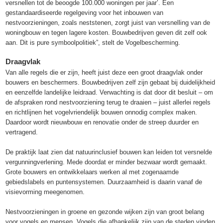
versnellen tot de beoogde 100.000 woningen per jaar’. Een
gestandaardiseerde regelgeving voor het inbouwen van
nestvoorzieningen, zoals neststenen, zorgt juist van versnelling van de
woningbouw en tegen lagere kosten. Bouwbedrijven geven dit zelf ook
aan. Dit is pure symboolpolitiek”, stelt de Vogelbescherming.
Draagvlak
Van alle regels die er zijn, heeft juist deze een groot draagvlak onder
bouwers en beschermers. Bouwbedrijven zelf zijn gebaat bij duidelijkheid
en eenzelfde landelijke leidraad. Verwachting is dat door dit besluit – om
de afspraken rond nestvoorziening terug te draaien – juist allerlei regels
en richtlijnen het vogelvriendelijk bouwen onnodig complex maken.
Daardoor wordt nieuwbouw en renovatie onder de streep duurder en
vertragend.
De praktijk laat zien dat natuurinclusief bouwen kan leiden tot versnelde
vergunningverlening. Mede doordat er minder bezwaar wordt gemaakt.
Grote bouwers en ontwikkelaars werken al met zogenaamde
gebiedslabels en puntensystemen. Duurzaamheid is daarin vanaf de
visievorming meegenomen.
Nestvoorzieningen in groene en gezonde wijken zijn van groot belang
voor vogels en mensen. Vogels die afhankelijk zijn van de steden vinden