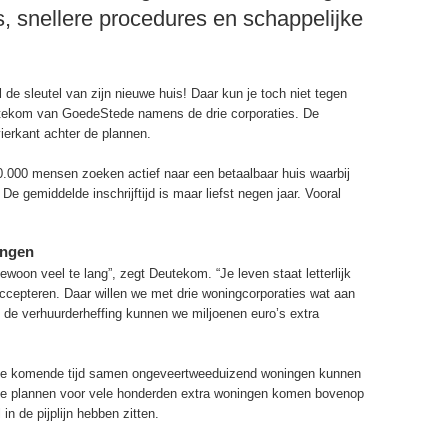
s, snellere procedures en schappelijke
l de sleutel van zijn nieuwe huis! Daar kun je toch niet tegen
Deutekom van GoedeStede namens de drie corporaties. De
ierkant achter de plannen.
0.000 mensen zoeken actief naar een betaalbaar huis waarbij
De gemiddelde inschrijftijd is maar liefst negen jaar. Vooral
ingen
woon veel te lang”, zegt Deutekom. “Je leven staat letterlijk
ccepteren. Daar willen we met drie woningcorporaties wat aan
 de verhuurderheffing kunnen we miljoenen euro’s extra
e komende tijd samen ongeveertweeduizend woningen kunnen
 De plannen voor vele honderden extra woningen komen bovenop
n de pijplijn hebben zitten.