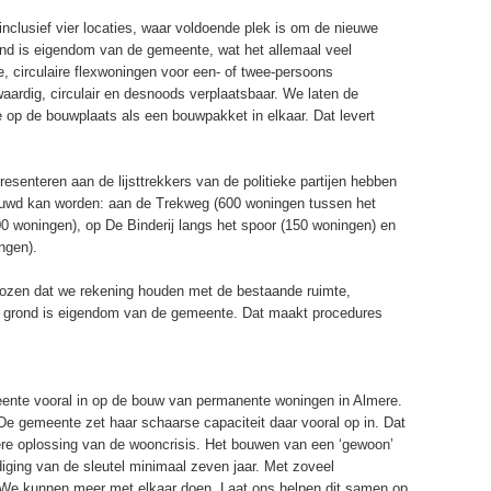
nclusief vier locaties, waar voldoende plek is om de nieuwe
ond is eigendom van de gemeente, wat het allemaal veel
 circulaire flexwoningen voor een- of twee-persoons
aardig, circulair en desnoods verplaatsbaar. We laten de
 op de bouwplaats als een bouwpakket in elkaar. Dat levert
resenteren aan de lijsttrekkers van de politieke partijen hebben
bouwd kan worden: aan de Trekweg (600 woningen tussen het
woningen), op De Binderij langs het spoor (150 woningen) en
ngen).
ozen dat we rekening houden met de bestaande ruimte,
 grond is eigendom van de gemeente. Dat maakt procedures
ente vooral in op de bouw van permanente woningen in Almere.
 De gemeente zet haar schaarse capaciteit daar vooral op in. Dat
ellere oplossing van de wooncrisis. Het bouwen van een ‘gewoon’
diging van de sleutel minimaal zeven jaar. Met zoveel
 We kunnen meer met elkaar doen. Laat ons helpen dit samen op