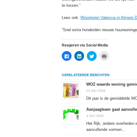
te lossen.”
Lees ook:
Woontoren Valencia in Almere D
“Snel extra honderden nieuwe huurwoninge
Reageren via Social Media
Klik
Klik
Klik
Klik
om
om
om
om
te
op
te
af
delen
LinkedIn
delen
te
op
te
met
drukken
Facebook
delen
Twitter
(Wordt
GERELATEERDE BERICHTEN
(Wordt
(Wordt
(Wordt
in
in
in
in
een
een
een
een
nieuw
WOZ waarde woning gemidd
nieuw
nieuw
nieuw
venster
venster
venster
venster
geopend)
23 JULI 2026
geopend)
geopend)
geopend)
Dit jaar is de gemiddelde W
Aanjaagteam gaat aanvulle
4 JULI 2026
Het Rijk, andere overheden 
aanvullende vormen...