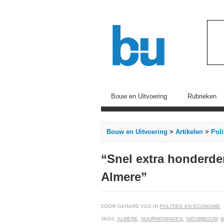
Bouw en Uitvoering
Rubrieken
Bouw en Uitvoering
>
Artikelen
>
Pol
“Snel extra honderd
Almere”
DOOR GERARD VOS IN
POLITIEK EN ECONOMIE
·
TAGS:
ALMERE
,
HUURWONINGEN
,
NIEUWBOUW
,