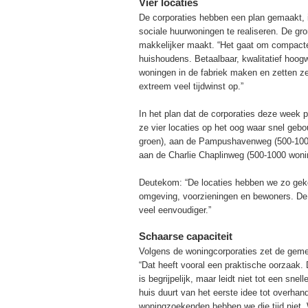
Vier locaties
De corporaties hebben een plan gemaakt, i
sociale huurwoningen te realiseren. De gr
makkelijker maakt. “Het gaat om compacte,
huishoudens. Betaalbaar, kwalitatief hoogw
woningen in de fabriek maken en zetten ze
extreem veel tijdwinst op.”
In het plan dat de corporaties deze week p
ze vier locaties op het oog waar snel ge
groen), aan de Pampushavenweg (500-1000 
aan de Charlie Chaplinweg (500-1000 woni
Deutekom: “De locaties hebben we zo gek
omgeving, voorzieningen en bewoners. De
veel eenvoudiger.”
Schaarse capaciteit
Volgens de woningcorporaties zet de geme
“Dat heeft vooral een praktische oorzaak.
is begrijpelijk, maar leidt niet tot een sn
huis duurt van het eerste idee tot overhan
woningzoekenden hebben we die tijd niet.