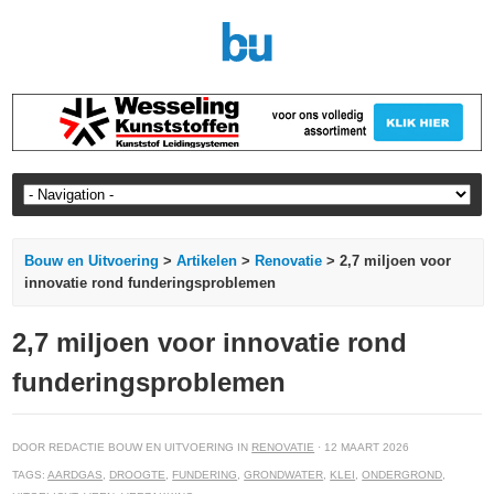
Bouw en Uitvoering
>
Artikelen
>
Renovatie
> 2,7 miljoen voor
innovatie rond funderingsproblemen
2,7 miljoen voor innovatie rond
funderingsproblemen
DOOR REDACTIE BOUW EN UITVOERING IN
RENOVATIE
· 12 MAART 2026
TAGS:
AARDGAS
,
DROOGTE
,
FUNDERING
,
GRONDWATER
,
KLEI
,
ONDERGROND
,