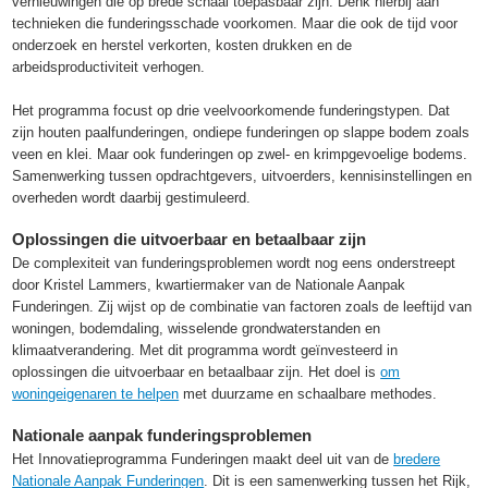
vernieuwingen die op brede schaal toepasbaar zijn. Denk hierbij aan
technieken die funderingsschade voorkomen. Maar die ook de tijd voor
onderzoek en herstel verkorten, kosten drukken en de
arbeidsproductiviteit verhogen.
Het programma focust op drie veelvoorkomende funderingstypen. Dat
zijn houten paalfunderingen, ondiepe funderingen op slappe bodem zoals
veen en klei. Maar ook funderingen op zwel- en krimpgevoelige bodems.
Samenwerking tussen opdrachtgevers, uitvoerders, kennisinstellingen en
overheden wordt daarbij gestimuleerd.
Oplossingen die uitvoerbaar en betaalbaar zijn
De complexiteit van funderingsproblemen wordt nog eens onderstreept
door Kristel Lammers, kwartiermaker van de Nationale Aanpak
Funderingen. Zij wijst op de combinatie van factoren zoals de leeftijd van
woningen, bodemdaling, wisselende grondwaterstanden en
klimaatverandering. Met dit programma wordt geïnvesteerd in
oplossingen die uitvoerbaar en betaalbaar zijn. Het doel is
om
woningeigenaren te helpen
met duurzame en schaalbare methodes.
Nationale aanpak funderingsproblemen
Het Innovatieprogramma Funderingen maakt deel uit van de
bredere
Nationale Aanpak Funderingen
. Dit is een samenwerking tussen het Rijk,