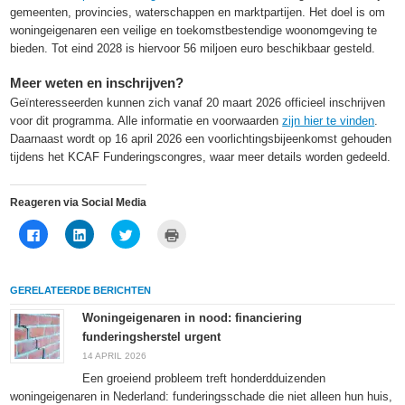
gemeenten, provincies, waterschappen en marktpartijen. Het doel is om
woningeigenaren een veilige en toekomstbestendige woonomgeving te
bieden. Tot eind 2028 is hiervoor 56 miljoen euro beschikbaar gesteld.
Meer weten en inschrijven?
Geïnteresseerden kunnen zich vanaf 20 maart 2026 officieel inschrijven
voor dit programma. Alle informatie en voorwaarden
zijn hier te vinden
.
Daarnaast wordt op 16 april 2026 een voorlichtingsbijeenkomst gehouden
tijdens het KCAF Funderingscongres, waar meer details worden gedeeld.
Reageren via Social Media
Klik
Klik
Klik
Klik
om
om
om
om
te
op
te
af
delen
LinkedIn
delen
te
op
te
met
drukken
Facebook
delen
Twitter
(Wordt
GERELATEERDE BERICHTEN
(Wordt
(Wordt
(Wordt
in
in
in
in
een
een
een
een
nieuw
Woningeigenaren in nood: financiering
nieuw
nieuw
nieuw
venster
funderingsherstel urgent
venster
venster
venster
geopend)
geopend)
geopend)
geopend)
14 APRIL 2026
Een groeiend probleem treft honderdduizenden
woningeigenaren in Nederland: funderingsschade die niet alleen hun huis,