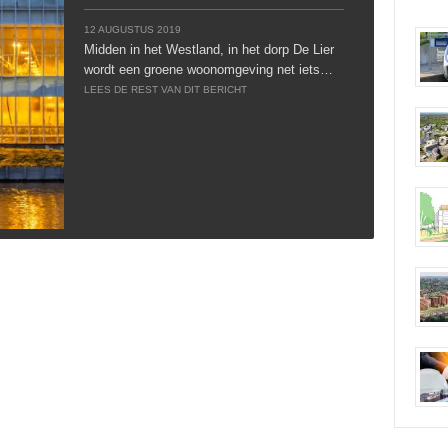
12 AUGUSTUS 2019
Midden in het Westland, in het dorp De Lier
wordt een groene woonomgeving net iets…
LEES DE REST VAN DIT BERICHT