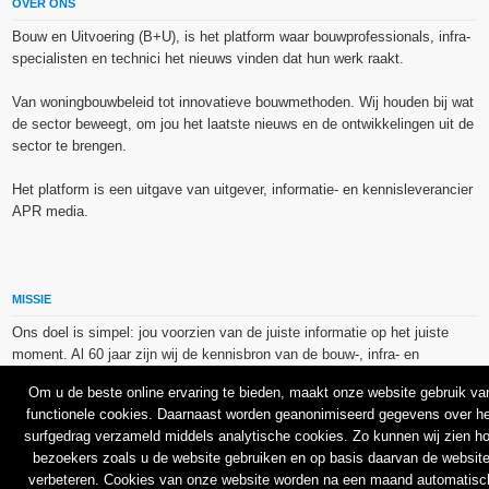
OVER ONS
Bouw en Uitvoering (B+U), is het platform waar bouwprofessionals, infra-
specialisten en technici het nieuws vinden dat hun werk raakt.
Van woningbouwbeleid tot innovatieve bouwmethoden. Wij houden bij wat
de sector beweegt, om jou het laatste nieuws en de ontwikkelingen uit de
sector te brengen.
Het platform is een uitgave van uitgever, informatie- en kennisleverancier
APR media.
MISSIE
Ons doel is simpel: jou voorzien van de juiste informatie op het juiste
moment. Al 60 jaar zijn wij de kennisbron van de bouw-, infra- en
technieksector.
Om u de beste online ervaring te bieden, maakt onze website gebruik va
functionele cookies. Daarnaast worden geanonimiseerd gegevens over he
De op dit platform gebruikte afbeeldingen, illustraties en foto’s zijn ofwel
surfgedrag verzameld middels analytische cookies. Zo kunnen wij zien h
vrij van rechten verkregen via de bron van het betreffende bericht, of
bezoekers zoals u de website gebruiken en op basis daarvan de websit
binnen de aan APR media (groep) of BU media verschafte licentie(s) en
verbeteren. Cookies van onze website worden na een maand automatisc
de daarmee verkregen rechten aangekocht bij Shutterstock en/of 123RF.