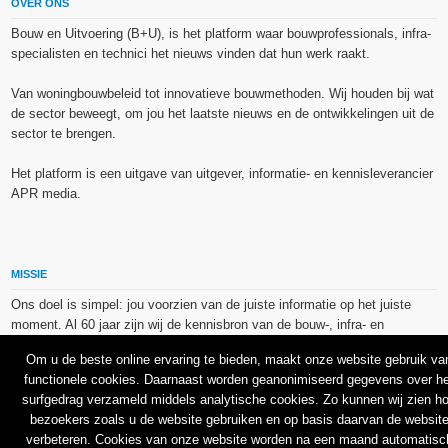
OVER ONS
Bouw en Uitvoering (B+U), is het platform waar bouwprofessionals, infra-
specialisten en technici het nieuws vinden dat hun werk raakt.
Van woningbouwbeleid tot innovatieve bouwmethoden. Wij houden bij wat
de sector beweegt, om jou het laatste nieuws en de ontwikkelingen uit de
sector te brengen.
Het platform is een uitgave van uitgever, informatie- en kennisleverancier
APR media.
MISSIE
Ons doel is simpel: jou voorzien van de juiste informatie op het juiste
moment. Al 60 jaar zijn wij de kennisbron van de bouw-, infra- en
technieksector.
Om u de beste online ervaring te bieden, maakt onze website gebruik va
functionele cookies. Daarnaast worden geanonimiseerd gegevens over he
De op dit platform gebruikte afbeeldingen, illustraties en foto’s zijn ofwel
surfgedrag verzameld middels analytische cookies. Zo kunnen wij zien h
vrij van rechten verkregen via de bron van het betreffende bericht, of
bezoekers zoals u de website gebruiken en op basis daarvan de websit
binnen de aan APR media (groep) of BU media verschafte licentie(s) en
verbeteren. Cookies van onze website worden na een maand automatisc
de daarmee verkregen rechten aangekocht bij Shutterstock en/of 123RF.