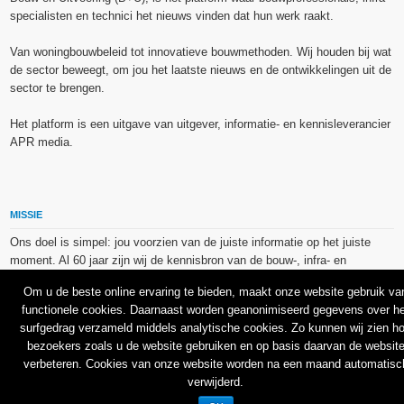
specialisten en technici het nieuws vinden dat hun werk raakt.
Van woningbouwbeleid tot innovatieve bouwmethoden. Wij houden bij wat
de sector beweegt, om jou het laatste nieuws en de ontwikkelingen uit de
sector te brengen.
Het platform is een uitgave van uitgever, informatie- en kennisleverancier
APR media.
MISSIE
Ons doel is simpel: jou voorzien van de juiste informatie op het juiste
moment. Al 60 jaar zijn wij de kennisbron van de bouw-, infra- en
technieksector.
Om u de beste online ervaring te bieden, maakt onze website gebruik va
functionele cookies. Daarnaast worden geanonimiseerd gegevens over he
De op dit platform gebruikte afbeeldingen, illustraties en foto’s zijn ofwel
surfgedrag verzameld middels analytische cookies. Zo kunnen wij zien h
vrij van rechten verkregen via de bron van het betreffende bericht, of
bezoekers zoals u de website gebruiken en op basis daarvan de websit
binnen de aan APR media (groep) of BU media verschafte licentie(s) en
verbeteren. Cookies van onze website worden na een maand automatisc
de daarmee verkregen rechten aangekocht bij Shutterstock en/of 123RF.
verwijderd.