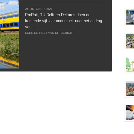
26 OKTOBER 2021
ProRail, TU Delft en Deltares doen de
komende vijf jaar onderzoek naar het gedrag
van…
LEES DE REST VAN DIT BERICHT