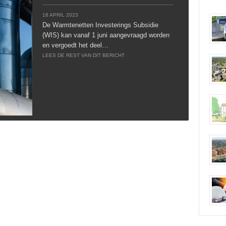
18 APRIL 2023
De Warmtenetten Investerings Subsidie
(WIS) kan vanaf 1 juni aangevraagd worden
en vergoedt het deel…
LEES DE REST VAN DIT BERICHT