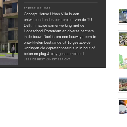
15 FEBRUARI 2013
Concept House Urban Villa is een
ontwerpend onderzoeksproject van de TU
Delft in nauwe samenwerking met de
Hogeschool Rotterdam en diverse partners
in de bouw. Doel is om een bouwsysteem te
ontwikkelen bestaande uit 16 gestapelde
woningen die geprefabriceerd zijn in hout of
beton en plug & play geassembleerd.
LEES DE REST VAN DIT BERICHT