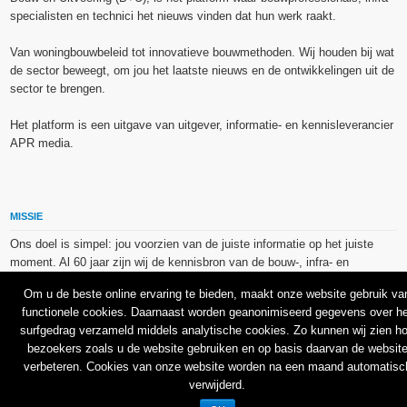
specialisten en technici het nieuws vinden dat hun werk raakt.
Van woningbouwbeleid tot innovatieve bouwmethoden. Wij houden bij wat
de sector beweegt, om jou het laatste nieuws en de ontwikkelingen uit de
sector te brengen.
Het platform is een uitgave van uitgever, informatie- en kennisleverancier
APR media.
MISSIE
Ons doel is simpel: jou voorzien van de juiste informatie op het juiste
moment. Al 60 jaar zijn wij de kennisbron van de bouw-, infra- en
technieksector.
Om u de beste online ervaring te bieden, maakt onze website gebruik va
functionele cookies. Daarnaast worden geanonimiseerd gegevens over he
De op dit platform gebruikte afbeeldingen, illustraties en foto’s zijn ofwel
surfgedrag verzameld middels analytische cookies. Zo kunnen wij zien h
vrij van rechten verkregen via de bron van het betreffende bericht, of
bezoekers zoals u de website gebruiken en op basis daarvan de websit
binnen de aan APR media (groep) of BU media verschafte licentie(s) en
verbeteren. Cookies van onze website worden na een maand automatisc
de daarmee verkregen rechten aangekocht bij Shutterstock en/of 123RF.
verwijderd.