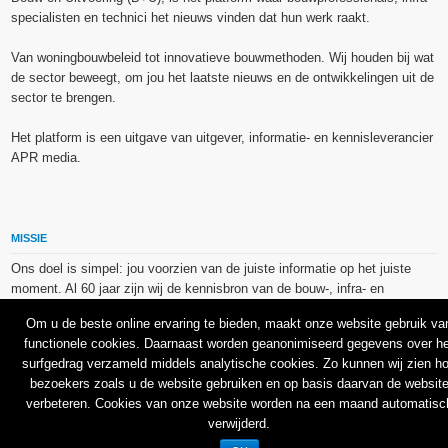
specialisten en technici het nieuws vinden dat hun werk raakt.
Van woningbouwbeleid tot innovatieve bouwmethoden. Wij houden bij wat
de sector beweegt, om jou het laatste nieuws en de ontwikkelingen uit de
sector te brengen.
Het platform is een uitgave van uitgever, informatie- en kennisleverancier
APR media.
MISSIE
Ons doel is simpel: jou voorzien van de juiste informatie op het juiste
moment. Al 60 jaar zijn wij de kennisbron van de bouw-, infra- en
technieksector.
Om u de beste online ervaring te bieden, maakt onze website gebruik va
functionele cookies. Daarnaast worden geanonimiseerd gegevens over he
De op dit platform gebruikte afbeeldingen, illustraties en foto’s zijn ofwel
surfgedrag verzameld middels analytische cookies. Zo kunnen wij zien h
vrij van rechten verkregen via de bron van het betreffende bericht, of
bezoekers zoals u de website gebruiken en op basis daarvan de websit
binnen de aan APR media (groep) of BU media verschafte licentie(s) en
verbeteren. Cookies van onze website worden na een maand automatisc
de daarmee verkregen rechten aangekocht bij Shutterstock en/of 123RF.
verwijderd.