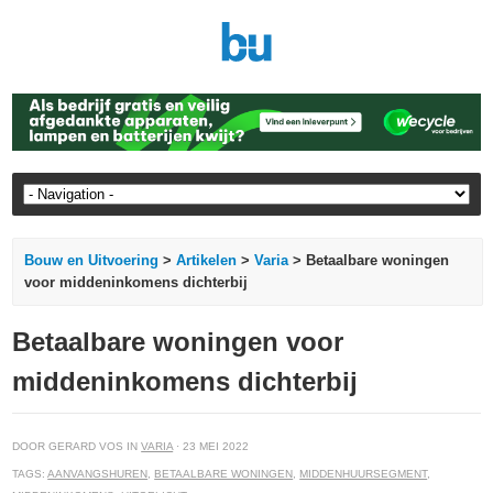
Bouw en Uitvoering
>
Artikelen
>
Varia
> Betaalbare woningen
voor middeninkomens dichterbij
Betaalbare woningen voor
middeninkomens dichterbij
DOOR GERARD VOS IN
VARIA
· 23 MEI 2022
TAGS:
AANVANGSHUREN
,
BETAALBARE WONINGEN
,
MIDDENHUURSEGMENT
,