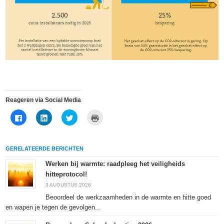
Reageren via Social Media
Klik
Klik
Klik
Klik
om
om
om
om
te
op
te
af
delen
LinkedIn
delen
te
op
te
met
drukken
Facebook
delen
Twitter
(Wordt
GERELATEERDE BERICHTEN
(Wordt
(Wordt
(Wordt
in
in
in
in
een
een
een
een
nieuw
Werken bij warmte: raadpleeg het veiligheids
nieuw
nieuw
nieuw
venster
hitteprotocol!
venster
venster
venster
geopend)
geopend)
geopend)
geopend)
3 AUGUSTUS 2026
Beoordeel de werkzaamheden in de warmte en hitte goed
en wapen je tegen de gevolgen...