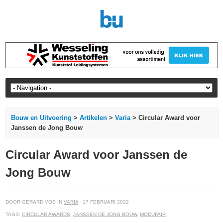
Bouw en Uitvoering
>
Artikelen
>
Varia
> Circular Award voor
Janssen de Jong Bouw
Circular Award voor Janssen de
Jong Bouw
DOOR GERARD VOS IN
VARIA
· 17 FEBRUARI 2022
TAGS:
CIRCULAR AWARDS
,
JANSSEN DE JONG BOUW
,
MODUFAIR