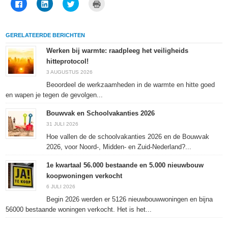
Klik
Klik
Klik
Klik
om
om
om
om
te
op
te
af
delen
LinkedIn
delen
te
op
te
met
drukken
Facebook
delen
Twitter
(Wordt
GERELATEERDE BERICHTEN
(Wordt
(Wordt
(Wordt
in
in
in
in
een
een
een
een
nieuw
Werken bij warmte: raadpleeg het veiligheids
nieuw
nieuw
nieuw
venster
hitteprotocol!
venster
venster
venster
geopend)
geopend)
geopend)
geopend)
3 AUGUSTUS 2026
Beoordeel de werkzaamheden in de warmte en hitte goed
en wapen je tegen de gevolgen...
Bouwvak en Schoolvakanties 2026
31 JULI 2026
Hoe vallen de de schoolvakanties 2026 en de Bouwvak
2026, voor Noord-, Midden- en Zuid-Nederland?...
1e kwartaal 56.000 bestaande en 5.000 nieuwbouw
koopwoningen verkocht
6 JULI 2026
Begin 2026 werden er 5126 nieuwbouwwoningen en bijna
56000 bestaande woningen verkocht. Het is het...