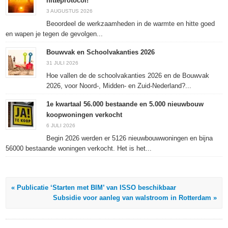
hitteprotocol!
venster
venster
venster
geopend)
geopend)
geopend)
geopend)
3 AUGUSTUS 2026
Beoordeel de werkzaamheden in de warmte en hitte goed
en wapen je tegen de gevolgen...
Bouwvak en Schoolvakanties 2026
31 JULI 2026
Hoe vallen de de schoolvakanties 2026 en de Bouwvak
2026, voor Noord-, Midden- en Zuid-Nederland?...
1e kwartaal 56.000 bestaande en 5.000 nieuwbouw
koopwoningen verkocht
6 JULI 2026
Begin 2026 werden er 5126 nieuwbouwwoningen en bijna
56000 bestaande woningen verkocht. Het is het...
« Publicatie ‘Starten met BIM’ van ISSO beschikbaar
Subsidie voor aanleg van walstroom in Rotterdam »