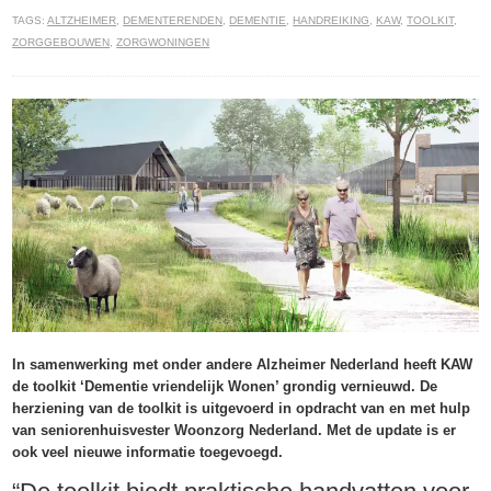
TAGS:
ALTZHEIMER
,
DEMENTERENDEN
,
DEMENTIE
,
HANDREIKING
,
KAW
,
TOOLKIT
,
ZORGGEBOUWEN
,
ZORGWONINGEN
In samenwerking met onder andere Alzheimer Nederland heeft KAW
de toolkit ‘Dementie vriendelijk Wonen’ grondig vernieuwd. De
herziening van de toolkit is uitgevoerd in opdracht van en met hulp
van seniorenhuisvester Woonzorg Nederland. Met de update is er
ook veel nieuwe informatie toegevoegd.