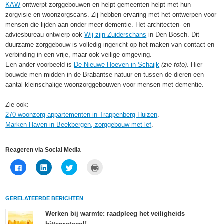
KAW
ontwerpt zorggebouwen en helpt gemeenten helpt met hun
zorgvisie en woonzorgscans. Zij hebben ervaring met het ontwerpen voor
mensen die lijden aan onder meer dementie. Het architecten- en
adviesbureau ontwierp ook
Wij zijn Zuiderschans
in Den Bosch. Dit
duurzame zorggebouw is volledig ingericht op het maken van contact en
verbinding in een vrije, maar ook veilige omgeving.
Een ander voorbeeld is
De Nieuwe Hoeven in Schaijk
(zie foto)
. Hier
bouwde men midden in de Brabantse natuur en tussen de dieren een
aantal kleinschalige woonzorggebouwen voor mensen met dementie.
Zie ook:
270 woonzorg appartementen in Trappenberg Huizen
.
Marken Haven in Beekbergen, zorggebouw met lef
.
Reageren via Social Media
Klik
Klik
Klik
Klik
om
om
om
om
te
op
te
af
delen
LinkedIn
delen
te
op
te
met
drukken
Facebook
delen
Twitter
(Wordt
GERELATEERDE BERICHTEN
(Wordt
(Wordt
(Wordt
in
in
in
in
een
een
een
een
nieuw
Werken bij warmte: raadpleeg het veiligheids
nieuw
nieuw
nieuw
venster