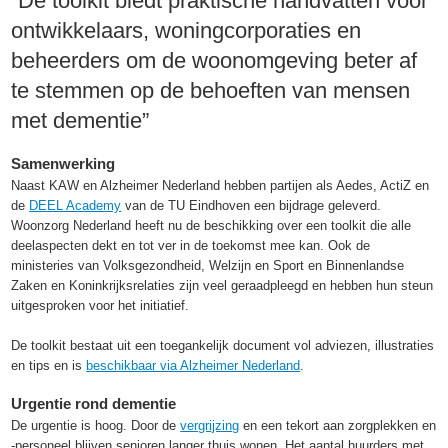
“De toolkit biedt praktische handvatten voor
ontwikkelaars, woningcorporaties en
beheerders om de woonomgeving beter af
te stemmen op de behoeften van mensen
met dementie”
Samenwerking
Naast KAW en Alzheimer Nederland hebben partijen als Aedes, ActiZ en
de
DEEL Academy
van de TU Eindhoven een bijdrage geleverd.
Woonzorg Nederland heeft nu de beschikking over een toolkit die alle
deelaspecten dekt en tot ver in de toekomst mee kan. Ook de
ministeries van Volksgezondheid, Welzijn en Sport en Binnenlandse
Zaken en Koninkrijksrelaties zijn veel geraadpleegd en hebben hun steun
uitgesproken voor het initiatief.
De toolkit bestaat uit een toegankelijk document vol adviezen, illustraties
en tips en is
beschikbaar via Alzheimer Nederland
.
Urgentie rond dementie
De urgentie is hoog. Door de
vergrijzing
en een tekort aan zorgplekken en
-personeel blijven senioren langer thuis wonen. Het aantal huurders met