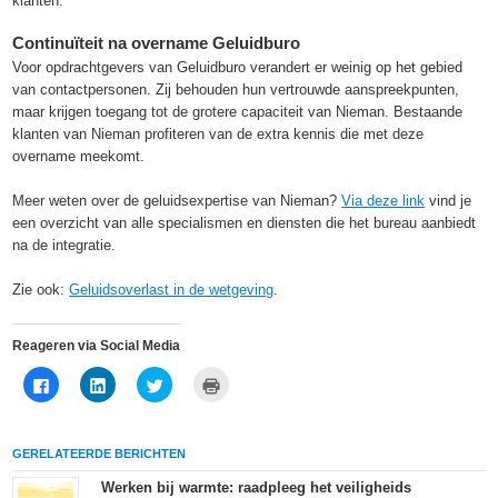
klanten.
Continuïteit na overname Geluidburo
Voor opdrachtgevers van Geluidburo verandert er weinig op het gebied
van contactpersonen. Zij behouden hun vertrouwde aanspreekpunten,
maar krijgen toegang tot de grotere capaciteit van Nieman. Bestaande
klanten van Nieman profiteren van de extra kennis die met deze
overname meekomt.
Meer weten over de geluidsexpertise van Nieman?
Via deze link
vind je
een overzicht van alle specialismen en diensten die het bureau aanbiedt
na de integratie.
Zie ook:
Geluidsoverlast in de wetgeving
.
Reageren via Social Media
Klik
Klik
Klik
Klik
om
om
om
om
te
op
te
af
delen
LinkedIn
delen
te
op
te
met
drukken
Facebook
delen
Twitter
(Wordt
GERELATEERDE BERICHTEN
(Wordt
(Wordt
(Wordt
in
in
in
in
een
een
een
een
nieuw
Werken bij warmte: raadpleeg het veiligheids