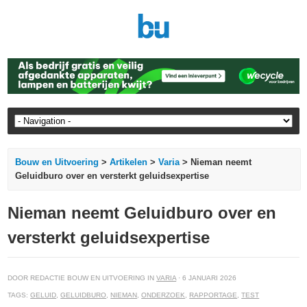
Bouw en Uitvoering
>
Artikelen
>
Varia
> Nieman neemt
Geluidburo over en versterkt geluidsexpertise
Nieman neemt Geluidburo over en
versterkt geluidsexpertise
DOOR REDACTIE BOUW EN UITVOERING IN
VARIA
· 6 JANUARI 2026
TAGS:
GELUID
,
GELUIDBURO
,
NIEMAN
,
ONDERZOEK
,
RAPPORTAGE
,
TEST