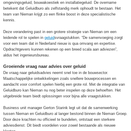
omgevingsgeluid, bouwakoestiek en installatiegeluid. De overname
betekent dat Geluidburo als zelfstandig merk ophoudt te bestaan. Het
team van Nieman krijgt zo een flinke boost in deze specialistische
kennis.
Deze verandering past in een grotere strategie van Nieman om een
leidende rol te spelen in
geluid
svraagstukken. “De samenvoeging zorgt
voor een team dat in Nederland nieuw is qua omvang en expertise.
Opdrachtgevers kunnen rekenen op een breed scala aan adviezen”,
aldus het ingenieursbureau.
Groeiende vraag naar advies over geluid
De vraag naar geluidsadvies neemt snel toe in de bouwsector.
Maatschappelijke ontwikkelingen zoals snellere bouwprocessen en
aandacht voor comfort spelen hierbij een grote rol. Met de integratie van
Geluidburo kan Nieman nu nog beter inspelen op deze behoeften. Het
uitgebreide team biedt oplossingen voor bijna alle vraagstukken.
Business unit manager Gerton Starink legt uit dat de samenwerking
tussen Nieman en Geluidburo al langer bestond binnen de Nieman Groep.
Door deze krachten nu officieel te bundelen, ontstaat een sterkere
adviesdienst. Dit biedt voordelen voor zowel bestaande als nieuwe