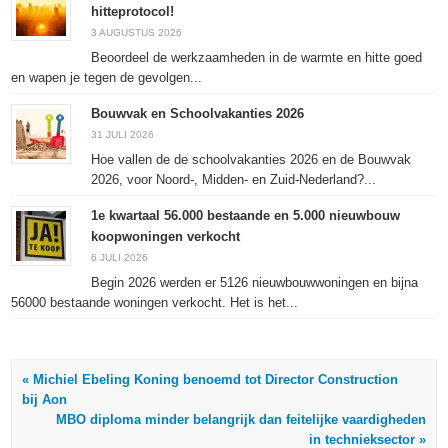
nieuw
nieuw
nieuw
venster
hitteprotocol!
venster
venster
venster
geopend)
geopend)
geopend)
geopend)
3 AUGUSTUS 2026
Beoordeel de werkzaamheden in de warmte en hitte goed
en wapen je tegen de gevolgen...
Bouwvak en Schoolvakanties 2026
31 JULI 2026
Hoe vallen de de schoolvakanties 2026 en de Bouwvak
2026, voor Noord-, Midden- en Zuid-Nederland?...
1e kwartaal 56.000 bestaande en 5.000 nieuwbouw
koopwoningen verkocht
6 JULI 2026
Begin 2026 werden er 5126 nieuwbouwwoningen en bijna
56000 bestaande woningen verkocht. Het is het...
« Michiel Ebeling Koning benoemd tot Director Construction
bij Aon
MBO diploma minder belangrijk dan feitelijke vaardigheden
in technieksector »