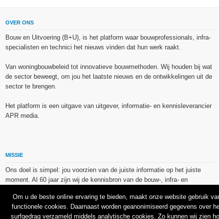
OVER ONS
Bouw en Uitvoering (B+U), is het platform waar bouwprofessionals, infra-
specialisten en technici het nieuws vinden dat hun werk raakt.
Van woningbouwbeleid tot innovatieve bouwmethoden. Wij houden bij wat
de sector beweegt, om jou het laatste nieuws en de ontwikkelingen uit de
sector te brengen.
Het platform is een uitgave van uitgever, informatie- en kennisleverancier
APR media.
MISSIE
Ons doel is simpel: jou voorzien van de juiste informatie op het juiste
moment. Al 60 jaar zijn wij de kennisbron van de bouw-, infra- en
technieksector.
Om u de beste online ervaring te bieden, maakt onze website gebruik va
functionele cookies. Daarnaast worden geanonimiseerd gegevens over he
De op dit platform gebruikte afbeeldingen, illustraties en foto’s zijn ofwel
surfgedrag verzameld middels analytische cookies. Zo kunnen wij zien h
vrij van rechten verkregen via de bron van het betreffende bericht, of