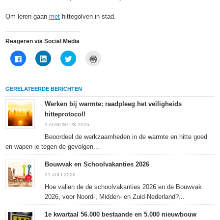
Om leren gaan
met
hittegolven in stad.
Reageren via Social Media
Klik
Klik
Klik
Klik
om
om
om
om
te
op
te
af
delen
LinkedIn
delen
te
op
te
met
drukken
Facebook
delen
Twitter
(Wordt
GERELATEERDE BERICHTEN
(Wordt
(Wordt
(Wordt
in
in
in
in
een
een
een
een
nieuw
Werken bij warmte: raadpleeg het veiligheids
nieuw
nieuw
nieuw
venster
hitteprotocol!
venster
venster
venster
geopend)
geopend)
geopend)
geopend)
3 AUGUSTUS 2026
Beoordeel de werkzaamheden in de warmte en hitte goed
en wapen je tegen de gevolgen...
Bouwvak en Schoolvakanties 2026
31 JULI 2026
Hoe vallen de de schoolvakanties 2026 en de Bouwvak
2026, voor Noord-, Midden- en Zuid-Nederland?...
1e kwartaal 56.000 bestaande en 5.000 nieuwbouw