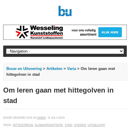
Bouw en Uitvoering
>
Artikelen
>
Varia
> Om leren gaan met
hittegolven in stad
Om leren gaan met hittegolven in
stad
DOOR GERARD VOS IN
VARIA
· 8 JULI 2020
TAGS:
HITTESTRESS
,
KLIMAATADAPTATIE
,
STAD
,
STEDEN
,
UITGELICHT