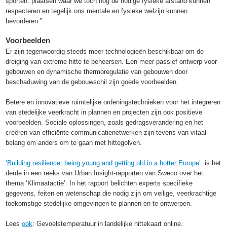
sporten: plaatsen waar we toch nog de nodige fysieke afstand kunnen
respecteren en tegelijk ons mentale en fysieke welzijn kunnen
bevorderen.”
Voorbeelden
Er zijn tegenwoordig steeds meer technologieën beschikbaar om de
dreiging van extreme hitte te beheersen. Een meer passief ontwerp voor
gebouwen en dynamische thermoregulatie van gebouwen door
beschaduwing van de gebouwschil zijn goede voorbeelden.
Betere en innovatieve ruimtelijke ordeningstechnieken voor het integreren
van stedelijke veerkracht in plannen en projecten zijn ook positieve
voorbeelden. Sociale oplossingen, zoals gedragsverandering en het
creëren van efficiënte communicatienetwerken zijn tevens van vitaal
belang om anders om te gaan met hittegolven.
‘Building resilience: being young and getting old in a hotter Europe’
is het
derde in een reeks van Urban Insight-rapporten van Sweco over het
thema ‘Klimaatactie’. In het rapport belichten experts specifieke
gegevens, feiten en wetenschap die nodig zijn om veilige, veerkrachtige
toekomstige stedelijke omgevingen te plannen en te ontwerpen.
Lees
ook
: Gevoelstemperatuur in landelijke hittekaart online.