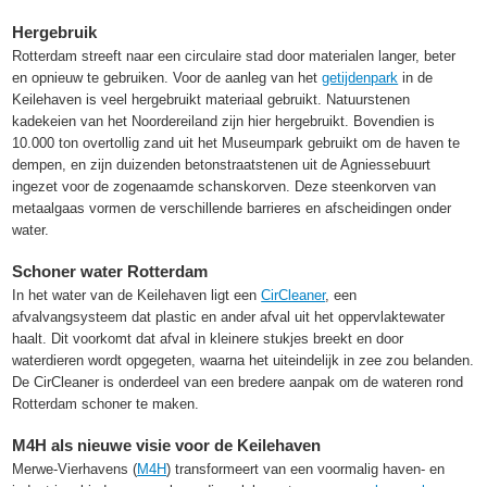
Hergebruik
Rotterdam streeft naar een circulaire stad door materialen langer, beter
en opnieuw te gebruiken. Voor de aanleg van het
getijdenpark
in de
Keilehaven is veel hergebruikt materiaal gebruikt. Natuurstenen
kadekeien van het Noordereiland zijn hier hergebruikt. Bovendien is
10.000 ton overtollig zand uit het Museumpark gebruikt om de haven te
dempen, en zijn duizenden betonstraatstenen uit de Agniessebuurt
ingezet voor de zogenaamde schanskorven. Deze steenkorven van
metaalgaas vormen de verschillende barrieres en afscheidingen onder
water.
Schoner water Rotterdam
In het water van de Keilehaven ligt een
CirCleaner
, een
afvalvangsysteem dat plastic en ander afval uit het oppervlaktewater
haalt. Dit voorkomt dat afval in kleinere stukjes breekt en door
waterdieren wordt opgegeten, waarna het uiteindelijk in zee zou belanden.
De CirCleaner is onderdeel van een bredere aanpak om de wateren rond
Rotterdam schoner te maken.
M4H als nieuwe visie voor de Keilehaven
Merwe-Vierhavens (
M4H
) transformeert van een voormalig haven- en