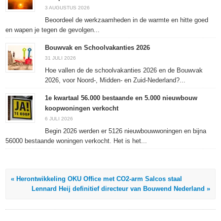
geopend)
geopend)
geopend)
3 AUGUSTUS 2026
Beoordeel de werkzaamheden in de warmte en hitte goed
en wapen je tegen de gevolgen...
Bouwvak en Schoolvakanties 2026
31 JULI 2026
Hoe vallen de de schoolvakanties 2026 en de Bouwvak
2026, voor Noord-, Midden- en Zuid-Nederland?...
1e kwartaal 56.000 bestaande en 5.000 nieuwbouw
koopwoningen verkocht
6 JULI 2026
Begin 2026 werden er 5126 nieuwbouwwoningen en bijna
56000 bestaande woningen verkocht. Het is het...
« Herontwikkeling OKU Office met CO2-arm Salcos staal
Lennard Heij definitief directeur van Bouwend Nederland »