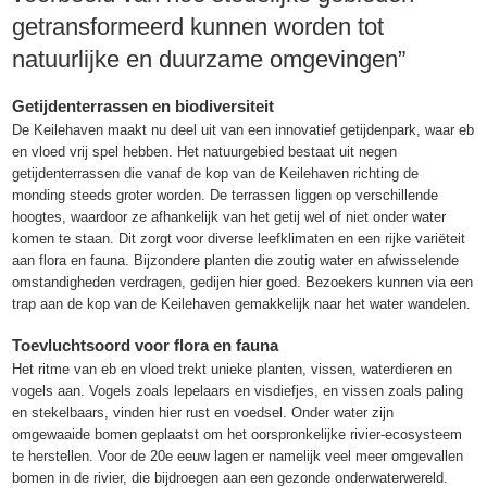
getransformeerd kunnen worden tot
natuurlijke en duurzame omgevingen”
Getijdenterrassen en biodiversiteit
De Keilehaven maakt nu deel uit van een innovatief getijdenpark, waar eb
en vloed vrij spel hebben. Het natuurgebied bestaat uit negen
getijdenterrassen die vanaf de kop van de Keilehaven richting de
monding steeds groter worden. De terrassen liggen op verschillende
hoogtes, waardoor ze afhankelijk van het getij wel of niet onder water
komen te staan. Dit zorgt voor diverse leefklimaten en een rijke variëteit
aan flora en fauna. Bijzondere planten die zoutig water en afwisselende
omstandigheden verdragen, gedijen hier goed. Bezoekers kunnen via een
trap aan de kop van de Keilehaven gemakkelijk naar het water wandelen.
Toevluchtsoord voor flora en fauna
Het ritme van eb en vloed trekt unieke planten, vissen, waterdieren en
vogels aan. Vogels zoals lepelaars en visdiefjes, en vissen zoals paling
en stekelbaars, vinden hier rust en voedsel. Onder water zijn
omgewaaide bomen geplaatst om het oorspronkelijke rivier-ecosysteem
te herstellen. Voor de 20e eeuw lagen er namelijk veel meer omgevallen
bomen in de rivier, die bijdroegen aan een gezonde onderwaterwereld.