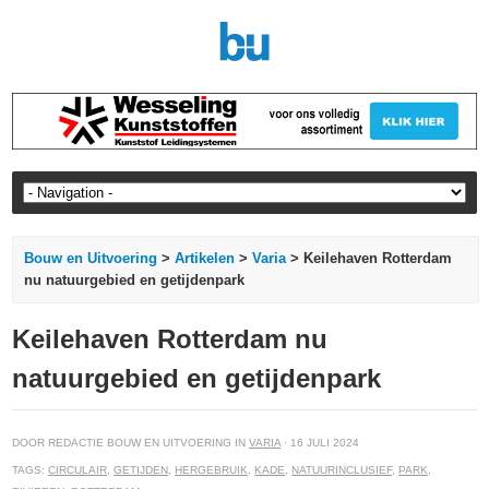
Bouw en Uitvoering
>
Artikelen
>
Varia
> Keilehaven Rotterdam
nu natuurgebied en getijdenpark
Keilehaven Rotterdam nu
natuurgebied en getijdenpark
DOOR REDACTIE BOUW EN UITVOERING IN
VARIA
· 16 JULI 2024
TAGS:
CIRCULAIR
,
GETIJDEN
,
HERGEBRUIK
,
KADE
,
NATUURINCLUSIEF
,
PARK
,