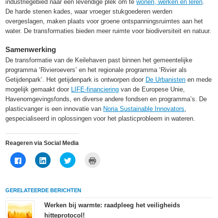
industriegebied naar een levendige plek om te
wonen, werken en leren
.
De harde stenen kades, waar vroeger stukgoederen werden
overgeslagen, maken plaats voor groene ontspanningsruimtes aan het
water. De transformaties bieden meer ruimte voor biodiversiteit en natuur.
Samenwerking
De transformatie van de Keilehaven past binnen het gemeentelijke
programma ‘Rivieroevers’ en het regionale programma ‘Rivier als
Getijdenpark’. Het getijdenpark is ontworpen door
De Urbanisten
en mede
mogelijk gemaakt door
LIFE-financiering
van de Europese Unie,
Havenomgevingsfonds, en diverse andere fondsen en programma’s. De
plasticvanger is een innovatie van
Noria Sustainable Innovators
,
gespecialiseerd in oplossingen voor het plasticprobleem in wateren.
Reageren via Social Media
Klik
Klik
Klik
Klik
om
om
om
om
te
op
te
af
delen
LinkedIn
delen
te
op
te
met
drukken
Facebook
delen
Twitter
(Wordt
GERELATEERDE BERICHTEN
(Wordt
(Wordt
(Wordt
in
in
in
in
een
een
een
een
nieuw
Werken bij warmte: raadpleeg het veiligheids
nieuw
nieuw
nieuw
venster
hitteprotocol!
venster
venster
venster
geopend)