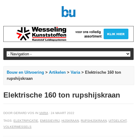
Bouw en Uitvoering
>
Artikelen
>
Varia
> Elektrische 160 ton
rupshijskraan
Elektrische 160 ton rupshijskraan
DOOR GERARD VOS IN
VARIA
· 24 MAART 2022
TAGS:
ELEKTRIFICATIE
,
EMISSIEVRIJ
,
HIJSKRAAN
,
RUPSHIJSKRAAN
,
UITGELICHT
,
VOLKERWESSELS