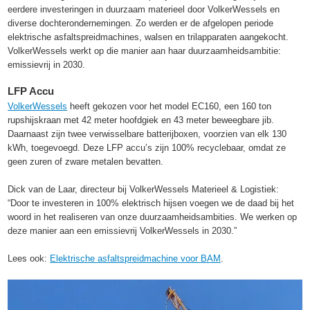
eerdere investeringen in duurzaam materieel door VolkerWessels en
diverse dochterondernemingen. Zo werden er de afgelopen periode
elektrische asfaltspreidmachines, walsen en trilapparaten aangekocht.
VolkerWessels werkt op die manier aan haar duurzaamheidsambitie:
emissievrij in 2030.
LFP Accu
VolkerWessels
heeft gekozen voor het model EC160, een 160 ton
rupshijskraan met 42 meter hoofdgiek en 43 meter beweegbare jib.
Daarnaast zijn twee verwisselbare batterijboxen, voorzien van elk 130
kWh, toegevoegd. Deze LFP accu’s zijn 100% recyclebaar, omdat ze
geen zuren of zware metalen bevatten.
Dick van de Laar, directeur bij VolkerWessels Materieel & Logistiek:
“Door te investeren in 100% elektrisch hijsen voegen we de daad bij het
woord in het realiseren van onze duurzaamheidsambities. We werken op
deze manier aan een emissievrij VolkerWessels in 2030.”
Lees ook:
Elektrische asfaltspreidmachine voor BAM
.