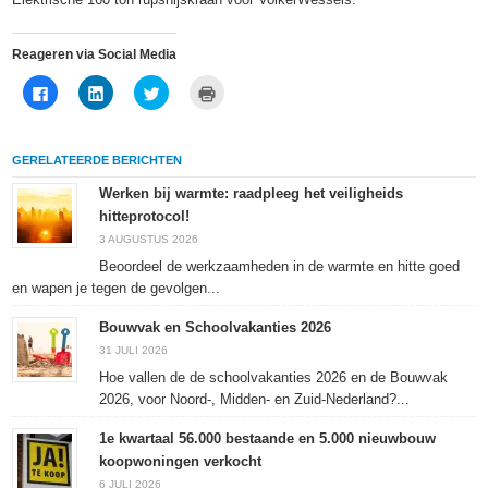
Reageren via Social Media
Klik
Klik
Klik
Klik
om
om
om
om
te
op
te
af
delen
LinkedIn
delen
te
op
te
met
drukken
Facebook
delen
Twitter
(Wordt
GERELATEERDE BERICHTEN
(Wordt
(Wordt
(Wordt
in
in
in
in
een
een
een
een
nieuw
Werken bij warmte: raadpleeg het veiligheids
nieuw
nieuw
nieuw
venster
hitteprotocol!
venster
venster
venster
geopend)
geopend)
geopend)
geopend)
3 AUGUSTUS 2026
Beoordeel de werkzaamheden in de warmte en hitte goed
en wapen je tegen de gevolgen...
Bouwvak en Schoolvakanties 2026
31 JULI 2026
Hoe vallen de de schoolvakanties 2026 en de Bouwvak
2026, voor Noord-, Midden- en Zuid-Nederland?...
1e kwartaal 56.000 bestaande en 5.000 nieuwbouw
koopwoningen verkocht
6 JULI 2026