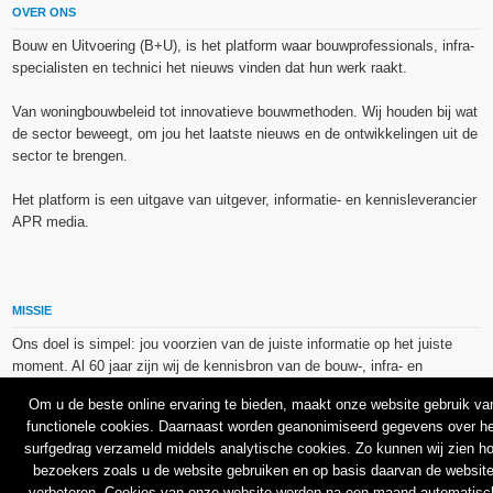
OVER ONS
Bouw en Uitvoering (B+U), is het platform waar bouwprofessionals, infra-
specialisten en technici het nieuws vinden dat hun werk raakt.
Van woningbouwbeleid tot innovatieve bouwmethoden. Wij houden bij wat
de sector beweegt, om jou het laatste nieuws en de ontwikkelingen uit de
sector te brengen.
Het platform is een uitgave van uitgever, informatie- en kennisleverancier
APR media.
MISSIE
Ons doel is simpel: jou voorzien van de juiste informatie op het juiste
moment. Al 60 jaar zijn wij de kennisbron van de bouw-, infra- en
technieksector.
Om u de beste online ervaring te bieden, maakt onze website gebruik va
functionele cookies. Daarnaast worden geanonimiseerd gegevens over he
De op dit platform gebruikte afbeeldingen, illustraties en foto’s zijn ofwel
surfgedrag verzameld middels analytische cookies. Zo kunnen wij zien h
vrij van rechten verkregen via de bron van het betreffende bericht, of
bezoekers zoals u de website gebruiken en op basis daarvan de websit
binnen de aan APR media (groep) of BU media verschafte licentie(s) en
verbeteren. Cookies van onze website worden na een maand automatisc