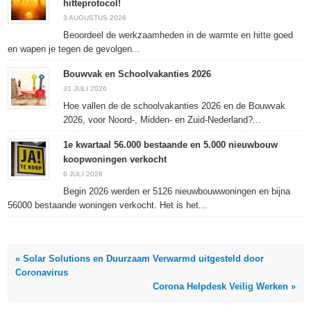
hitteprotocol!
venster
venster
venster
geopend)
geopend)
geopend)
geopend)
3 AUGUSTUS 2026
Beoordeel de werkzaamheden in de warmte en hitte goed
en wapen je tegen de gevolgen...
Bouwvak en Schoolvakanties 2026
31 JULI 2026
Hoe vallen de de schoolvakanties 2026 en de Bouwvak
2026, voor Noord-, Midden- en Zuid-Nederland?...
1e kwartaal 56.000 bestaande en 5.000 nieuwbouw
koopwoningen verkocht
6 JULI 2026
Begin 2026 werden er 5126 nieuwbouwwoningen en bijna
56000 bestaande woningen verkocht. Het is het...
« Solar Solutions en Duurzaam Verwarmd uitgesteld door
Coronavirus
Corona Helpdesk Veilig Werken »