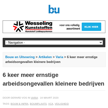
Bouw en Uitvoering
>
Artikelen
>
Varia
> 6 keer meer ernstige
arbeidsongevallen kleinere bedrijven
6 keer meer ernstige
arbeidsongevallen kleinere bedrijven
DOOR GERARD VOS IN
VARIA
· 16 MAART 2020
TAGS:
BOUW & INFRA
,
BOUWPLAATS
,
VCA
,
VEILIGHEID