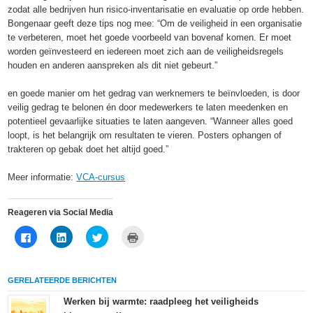
zodat alle bedrijven hun risico-inventarisatie en evaluatie op orde hebben.
Bongenaar geeft deze tips nog mee: “Om de veiligheid in een organisatie
te verbeteren, moet het goede voorbeeld van bovenaf komen. Er moet
worden geïnvesteerd en iedereen moet zich aan de veiligheidsregels
houden en anderen aanspreken als dit niet gebeurt.”
en goede manier om het gedrag van werknemers te beïnvloeden, is door
veilig gedrag te belonen én door medewerkers te laten meedenken en
potentieel gevaarlijke situaties te laten aangeven. “Wanneer alles goed
loopt, is het belangrijk om resultaten te vieren. Posters ophangen of
trakteren op gebak doet het altijd goed.”
Meer informatie:
VCA-cursus
Reageren via Social Media
Klik
Klik
Klik
Klik
om
om
om
om
te
op
te
af
delen
LinkedIn
delen
te
op
te
met
drukken
Facebook
delen
Twitter
(Wordt
GERELATEERDE BERICHTEN
(Wordt
(Wordt
(Wordt
in
in
in
in
een
een
een
een
nieuw
Werken bij warmte: raadpleeg het veiligheids
nieuw
nieuw
nieuw
venster