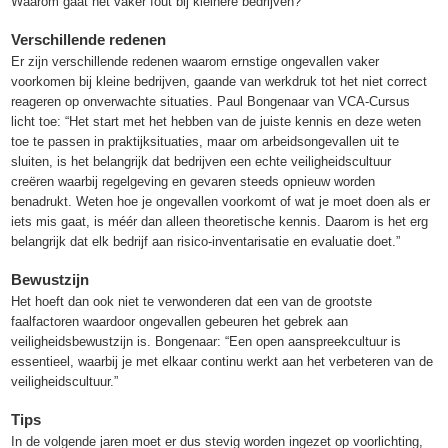
Waarom gaat het vaker fout bij kleinere bedrijven?
Verschillende redenen
Er zijn verschillende redenen waarom ernstige ongevallen vaker
voorkomen bij kleine bedrijven, gaande van werkdruk tot het niet correct
reageren op onverwachte situaties. Paul Bongenaar van VCA-Cursus
licht toe: “Het start met het hebben van de juiste kennis en deze weten
toe te passen in praktijksituaties, maar om arbeidsongevallen uit te
sluiten, is het belangrijk dat bedrijven een echte veiligheidscultuur
creëren waarbij regelgeving en gevaren steeds opnieuw worden
benadrukt. Weten hoe je ongevallen voorkomt of wat je moet doen als er
iets mis gaat, is méér dan alleen theoretische kennis. Daarom is het erg
belangrijk dat elk bedrijf aan risico-inventarisatie en evaluatie doet.”
Bewustzijn
Het hoeft dan ook niet te verwonderen dat een van de grootste
faalfactoren waardoor ongevallen gebeuren het gebrek aan
veiligheidsbewustzijn is. Bongenaar: “Een open aanspreekcultuur is
essentieel, waarbij je met elkaar continu werkt aan het verbeteren van de
veiligheidscultuur.”
Tips
In de volgende jaren moet er dus stevig worden ingezet op voorlichting,