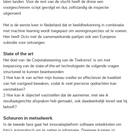
laten landen. Voor de rest van de vlucht heeft de drone een
voorgeschreven script gevolgd en dus zelfstandig de inspectie
uitgevoerd.
Het is de eerste keer in Nederland dat er beeldherkenning in combinatie
met machine learning wordt toegepast om woninginspecties uit te voeren.
Hier heeft Octo met de samenwerkende partijen ook een Europese
subsidie voor ontvangen.
State of the art
Het doel van ‘de Corporatiewoning van de Toekomst’ is om met
toepassing van de state-of-the-art technologieën de volgende vragen
structureel te kunnen beantwoorden:
1 Hoe kan ik van achter mijn bureau sneller en effectiever de kwaliteit
van het vastgoed bewaken, zodat ik veel preciezer opdrachten kan
verstrekken?
2 Hoe kan ik objectief vaststellen dat de aannemer, met wie ik
resultaatgerichte afspraken heb gemaakt, ook daadwerkelijk levert wat hij
belooft?
Scheuren in metselwerk
In de tweede fase gaat het innovatieplatform software ontwikkelen om
foto’s automatisch om te zetten in informatie. Daarmee kunnen zij