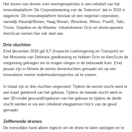
Het testen van drones voor woninginspecties is een initiatief van het
innovatieplatform ‘De Corporatiewoning van de Toekomst’ dat in 2018 is
opgericht. Dit innovatieplatform bestaat uit een negental corporaties,
namelijk KleurrijkWonen, Haag Wonen, Woonlinie, Mitros, Poort6, Talis,
Trivire, Staedion en de Alliantie. Initiatiefnemer Octo en drone-operator
AeroScan nemen hier ook deel aan.
Drie vluchten
Eind december 2018 gaf ILT (Inspectie Leefomgeving en Transport) en
het Ministerie van Defensie goedkeuring en hebben Octo en AeroScan de
vergunning gekregen om te mogen vliegen in de bebouwde kom. Eind
januari zijn in Almere de eerste dronevluchten gemaakt om op een
innovatieve manier onderhoudsinspecties uit te voeren.
In totaal zijn er drie vluchten uitgevoerd. Tijdens de eerste vlucht werd er
een kaart getekend van het gebouw. Tijdens de tweede vlucht werd er
een 3D-model gescand/ingelezen van het gebouw en tijdens de derde
vlucht werden er via een cirkelend vliegpatroon foto’s van de gevel
gemaakt.
Zelflerende drones
De menselijke hand alleen ingezet om de drone te laten opstijgen en te