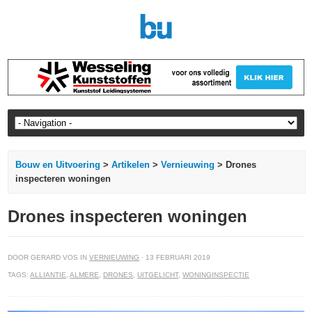
Bouw en Uitvoering
>
Artikelen
>
Vernieuwing
> Drones
inspecteren woningen
Drones inspecteren woningen
DOOR GERARD VOS IN
VERNIEUWING
· 13 FEBRUARI 2019
TAGS:
ALLIANTIE
,
ALMERE
,
DRONES
,
UITGELICHT
,
WONINGINSPECTIE