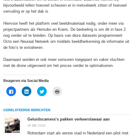
bijvoorbeeld tellen hoeveel scheuren er in metselwerk zitten of hoeveel
vervuiling er op het dak is.
Hiervoor heeft het platform veel beeldmateriaal nodig, onder meer via
projectpartners als Hemubo en Koers. De bedoeling is om dit in fase 2
nog verder uit te breiden. Op basis van deze datasets programmeert
Octo een Neuraal Netwerk om middels beeldherkenning de informatie uit
de foto’s te extraheren.
Daarnaast worden er ook meer sensoren toegepast en vaker vluchten
met de drone uitgevoerd om het proces verder te optimaliseren.
Reageren via Social Media
Klik
Klik
Klik
Klik
om
om
om
om
te
op
te
af
delen
LinkedIn
delen
te
op
te
met
drukken
Facebook
delen
Twitter
(Wordt
GERELATEERDE BERICHTEN
(Wordt
(Wordt
(Wordt
in
in
in
in
een
een
een
een
nieuw
Geluidscamera’s pakken verkeerslawaai aan
nieuw
nieuw
nieuw
venster
venster
venster
venster
geopend)
30 MEI 2026
geopend)
geopend)
geopend)
Rotterdam start als eerste stad in Nederland een pilot met