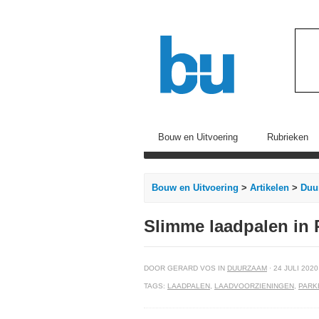
Bouw en Uitvoering
Rubrieken
Bouw en Uitvoering
>
Artikelen
>
Duu
Slimme laadpalen in
DOOR GERARD VOS IN
DUURZAAM
· 24 JULI 2020
TAGS:
LAADPALEN
,
LAADVOORZIENINGEN
,
PARK