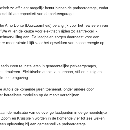
iteit zo efficiënt mogelijk benut binnen de parkeergarage, zodat
eschikbare capaciteit van de parkeergarage.
er Arno Bonte (Duurzaamheid) belangrijk voor het realiseren van
We willen de keuze voor elektrisch rijden zo aantrekkelijk
htvervuiling aan. De laadpalen zorgen daarnaast voor een
 er meer ruimte blijft voor het opwekken van zonne-energie op
laadpunten te installeren in gemeentelijke parkeergarages,
 stimuleren. Elektrische auto’s zijn schoon, stil en zuinig en
jke leefomgeving.
che auto’s de komende jaren toeneemt, onder andere door
er betaalbare modellen op de markt verschijnen.
n de realisatie van de overige laadpunten in de gemeentelijke
 Zoom en Kruisplein worden in de komende vier tot zes weken
 een oplevering bij een gemeentelijke parkeergarage.