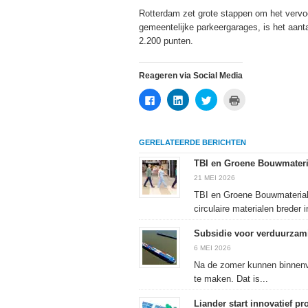
Rotterdam zet grote stappen om het vervoe
gemeentelijke parkeergarages, is het aanta
2.200 punten.
Reageren via Social Media
Klik
Klik
Klik
Klik
om
om
om
om
te
op
te
af
delen
LinkedIn
delen
te
op
te
met
drukken
Facebook
delen
Twitter
(Wordt
GERELATEERDE BERICHTEN
(Wordt
(Wordt
(Wordt
in
in
in
in
een
een
een
een
nieuw
TBI en Groene Bouwmateri
nieuw
nieuw
nieuw
venster
venster
venster
venster
geopend)
21 MEI 2026
geopend)
geopend)
geopend)
TBI en Groene Bouwmateria
circulaire materialen breder in
Subsidie voor verduurzami
6 MEI 2026
Na de zomer kunnen binnenv
te maken. Dat is...
Liander start innovatief p