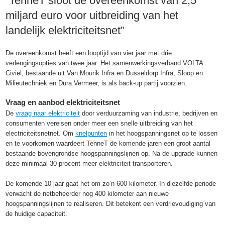
“TenneT sloot de overeenkomst van 2,5
miljard euro voor uitbreiding van het
landelijk elektriciteitsnet”
De overeenkomst heeft een looptijd van vier jaar met drie
verlengingsopties van twee jaar. Het samenwerkingsverband VOLTA
Civiel, bestaande uit Van Mourik Infra en Dusseldorp Infra, Sloop en
Milieutechniek en Dura Vermeer, is als back-up partij voorzien.
Vraag en aanbod elektriciteitsnet
De
vraag naar elektriciteit
door verduurzaming van industrie, bedrijven en
consumenten vereisen onder meer een snelle uitbreiding van het
electriciteitsnetnet. Om
knelpunten
in het hoogspanningsnet op te lossen
en te voorkomen waardeert TenneT de komende jaren een groot aantal
bestaande bovengrondse hoogspanningslijnen op. Na de upgrade kunnen
deze minimaal 30 procent meer elektriciteit transporteren.
De komende 10 jaar gaat het om zo’n 600 kilometer. In diezelfde periode
verwacht de netbeheerder nog 400 kilometer aan nieuwe
hoogspanningslijnen te realiseren. Dit betekent een verdrievoudiging van
de huidige capaciteit.