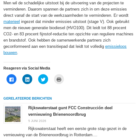
Men wil de schadelijke uitstoot bij de uitvoering van de projecten te
verminderen. Daarom spannen de partners zich in om deze emissies
direct vanaf de start van de werkzaamheden te verminderen. Er wordt
materieel
ingezet dat minder emissies uitstoot (stage V). Ook gebruikt
men de nieuwe generatie biodiesel (HVO100). Dit leidt tot 88 procent
CO2- en 83 procent fijnstof-reductie ten opzichte van reguliere machines
en brandstof. Ook hebben de samenwerkende partners zich
geconformeerd aan een transitiepad dat leidt tot volledig
emissieloos
bouwen
.
Reageren via Social Media
Klik
Klik
Klik
Klik
om
om
om
om
te
op
te
af
delen
LinkedIn
delen
te
op
te
met
drukken
Facebook
delen
Twitter
(Wordt
GERELATEERDE BERICHTEN
(Wordt
(Wordt
(Wordt
in
in
in
in
een
een
een
een
nieuw
Rijkswaterstaat gunt FCC Construcción deel
nieuw
nieuw
nieuw
venster
vernieuwing Brienenoordbrug
venster
venster
venster
geopend)
geopend)
geopend)
geopend)
5 JUNI 2026
Rijkswaterstaat heeft een eerste grote stap gezet in de
vernieuwing van de Brienenoordbrug in Rotterdam....