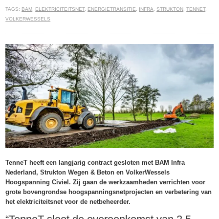
TAGS:
BAM
,
ELEKTRICITEITSNET
,
ENERGIETRANSITIE
,
INFRA
,
STRUKTON
,
TENNET
,
VOLKERWESSELS
TenneT heeft een langjarig contract gesloten met BAM Infra
Nederland, Strukton Wegen & Beton en VolkerWessels
Hoogspanning Civiel. Zij gaan de werkzaamheden verrichten voor
grote bovengrondse hoogspanningsnetprojecten en verbetering van
het elektriciteitsnet voor de netbeheerder.